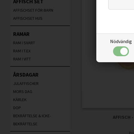
AFFISCH SET
AFFISCHSET FÖR BARN
AFFISCHSET HUS
RAMAR
Nödvändig
RAM I SVART
RAM I T.EX
RAM I VITT
ÅRSDAGAR
JULAFFISCHER
MORS DAG
KÄRLEK
DOP
BEKRÄFTELSE & ICKE-
AFFISCH 
BEKRÄFTELSE
Pr