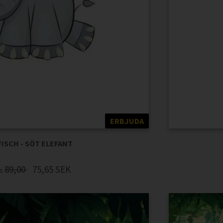
ERBJUDA
FISCH - SÖT ELEFANT
89,00
75,65
SEK
is