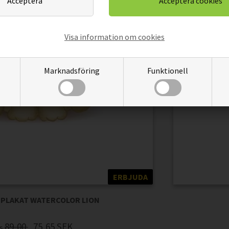
Visa information om cookies
Marknadsföring
Funktionell
ERBJUDA
- PLAKAT WATERCOLOR LION
89,00
75,65
SEK
is