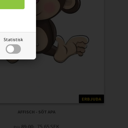
Statistisk
ERBJUDA
AFFISCH - SÖT APA
89,00
75,65
SEK
Pris