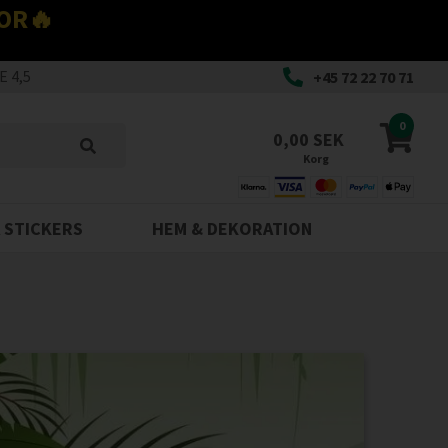
OR🔥
 4,5
+45 72 22 70 71
0
0,00 SEK
Korg
 STICKERS
HEM & DEKORATION