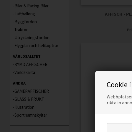
Bilar & Racing Bilar
AFFISCH - 
Luftballong
Byggfordon
Traktor
Pr
Utryckningsfordon
Flygplan och helikoptrar
VÄRLDSALLTET
RYMD AFFISCHER
Världskarta
Cookie 
ANDRA
GAMERAFFISCHER
Webbplatsen 
GLASS & FRUKT
rikta in ann
Illustration
Sportnamnskyltar