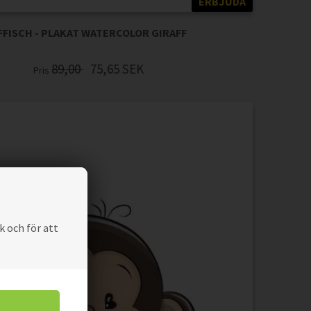
ERBJUDA
FFISCH - PLAKAT WATERCOLOR GIRAFF
89,00
75,65
SEK
Pris
k och för att