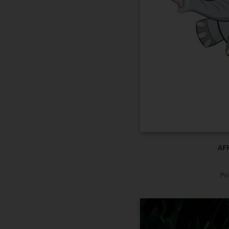
AF
Pr