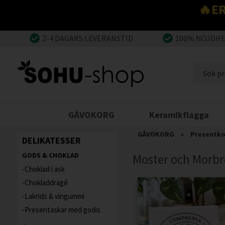
🔥E
2-4 DAGARS LEVERANSTID
100% NÖJDH
GÅVOKORG
Keramikflagga
GÅVOKORG
»
Presentk
DELIKATESSER
GODS & CHOKLAD
Moster och Morbr
Choklad i ask
Chokladdragé
Lakrids & vingummi
Presentaskar med godis