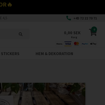
OR🔥
 4,5
+45 72 22 70 71
0
0,00 SEK
Korg
 STICKERS
HEM & DEKORATION