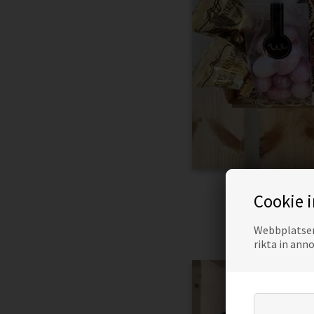
GÅVOKORG 
Cookie 
Webbplatsen 
rikta in ann