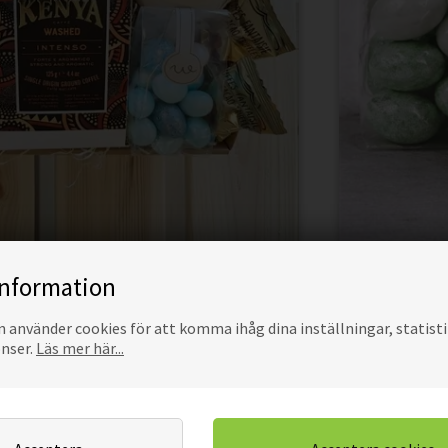
FÖR TVÅ MED HJÄRTEKOPPAR
L
information
680,00
SEK
Pris
använder cookies för att komma ihåg dina inställningar, statisti
onser.
Läs mer här...