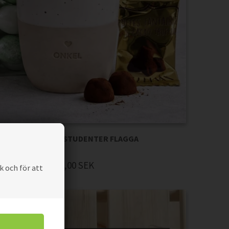
ILLE GAV MED BLÅ STUDENTER FLAGGA
302,00
SEK
Pris
k och för att