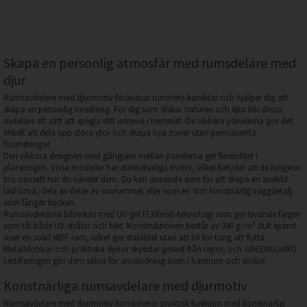
Skapa en personlig atmosfär med rumsdelare med
djur
Rumsavdelare med djurmotiv förändrar rummets karaktär och hjälper dig att
skapa en personlig inredning. För dig som älskar naturen och djur blir dessa
avdelare ett sätt att spegla ditt intresse i hemmet. De vikbara panelerna gör det
enkelt att dela upp stora ytor och skapa nya zoner utan permanenta
förändringar.
Den vikbara designen med gångjärn mellan panelerna ger flexibilitet i
placeringen. Vissa modeller har dubbelsidiga motiv, vilket betyder att de fungerar
bra oavsett hur du vänder dem. Du kan använda dem för att skapa en avskild
läshörna, dela av delar av sovrummet eller som en stor konstnärlig väggdetalj
som fångar blicken.
Rumsavdelarna tillverkas med UV-gel FLXfinish-teknologi som ger levande färger
som tål både UV-strålar och fukt. Konstruktionen består av 240 g/m² duk spänd
över en solid MDF-ram, vilket ger stabilitet utan att bli för tung att flytta.
Metalldobbar och praktiska dynor skyddar golvet från repor, och GREENGUARD-
certifieringen gör dem säkra för användning även i barnrum och skolor.
Konstnärliga rumsavdelare med djurmotiv
Rumsavdelare med djurmotiv kombinerar praktisk funktion med konstnärlig