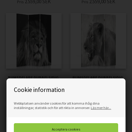
2.559,00
SEK
2.559,00
SEK
Pris
Pris
RUMSDELARE DUBBELSIDIG,
RUMSDELARE DUBBELSIDIG,
LEJON I SVARTVITT
LEJONINNA
Cookie information
2.559,00
SEK
2.559,00
SEK
Pris
Pris
Webbplatsen använder cookies för att komma ihåg dina
inställningar, statistik och för att rikta in annonser.
Läs mer här...