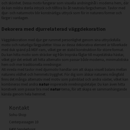
och skönhet. Dessa motiv fungerar som visuella andningshål i moderna hem, där
de kan mildra sterila intryck och tillföra liv åt neutrala färgscheman. Tavlor med
djur- och naturmotiv blir konstnärliga uttryck som för in naturens former och
färger i vardagen.
Dekorera med djurrelaterad väggdekoration
Väggdekoration med djur ger rummet personlighet genom sina uttrycksfulla
motiv och naturliga färgpaletter. Vissa av dessa dekorativa element är tillverkade
med duk spänd på MDF-ram, vilket ger en stabil konstruktion för större format.
Du kan hitta motiv som sträcker sig från tropiska fåglar till majestätiska hästar,
vilket gör det enkelt att hitta alternativ som passar både moderna, minimalistiska
hem och mer traditionella inredningar.
Att inreda med tavlor med djurmotiv handlar om att skapa visuell balans mellan
naturens vildhet och hemmets trygghet. För dig som älskar naturens mångfald
finns det många alternativ med motiv som palmblad och andra växter, vilket kan
kombineras med andra
natur
-inspirerade inredningsdetaljer. Du kan även hitta
konstverk som passar bra med
natur
-tema, för att skapa en sammanhängande
känsla genom hela hemmet.
Kontakt
Sohu-Shop
Centerpassagen 10
6400 Sønderborg