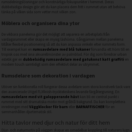
rumsdelningslösningar och konstnärliga fokuspunkter i hemmet. Deras
dubbelsidiga design gör att du kan placera dem fritt i rummet utan att behöva
tänka på vilken sida som vetter mot vilken zon.
Möblera och organisera dina ytor
De vikbara panelerna gör det möjligt att separera en arbetsplats från
vardagsrummet eller skapa en mysig läshörna. Gångjärnen mellan panelerna
tillåter flexibel positionering så att du kan anpassa vinkeln efter rummets form.
Till exempel kan en
rumsavdelare med blå tukaner
förvandla ett hörn till en
tropisk oas med sina akvarellmönster av palmblad. För dig som föredrar urban
estetik ger en
dubbelsidig rumsavdelare med gatukonst katt graffiti
en
modern touch samtidigt som den effektivt delar av utrymmet.
Rumsdelare som dekoration i vardagen
Utöver sin funktionella roll fungerar dessa avdelare som stora konstverk tack vare
den avancerade UVgel FLXfinish-tryckteknikens levande färgåtergivning. En
rumsavdelare med vit galopperande häst
kan bli en central punkt i
rummet med sitt dramatiska motiv mot gråblå bakgrund. Du kan komplettera
inredningen med
Väggklockor för barn
eller
BARNAFFISCHER
för en
sammanhållen djurtematisk stil.
Hitta tavlor med djur och natur för ditt hem
Djur- och naturmotiv på väggen skapar en omedelbar koppling till naturens lugn