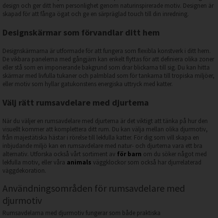
design och ger ditt hem personlighet genom naturinspirerade motiv. Designen är
skapad för att fånga ögat och ge en särpräglad touch till din inredning.
Designskärmar som förvandlar ditt hem
Designskärmarna är utformade för att fungera som flexibla konstverk i ditt hem.
De vikbara panelerna med gångjärn kan enkelt flyttas för att definiera olika zoner
eller stå som en imponerande bakgrund som drar blickarna till sig. Du kan hitta
skärmar med livfulla tukaner och palmblad som för tankarna till tropiska miljöer,
eller motiv som hyllar gatukonstens energiska uttryck med katter.
Välj rätt rumsavdelare med djurtema
När du väljer en rumsavdelare med djurtema är det viktigt att tänka på hur den
visuellt kommer att komplettera ditt rum. Du kan välja mellan olika djurmotiv,
från majestätiska hästar i rörelse till lekfulla katter. För dig som vill skapa en
inbjudande miljö kan en rumsavdelare med natur- och djurtema vara ett bra
alternativ. Utforska också vårt sortiment av
för barn
om du söker något med
lekfulla motiv, eller våra
animals
väggklockor som också har djurrelaterad
väggdekoration.
Användningsområden för rumsavdelare med
djurmotiv
Rumsavdelarna med djurmotiv fungerar som både praktiska