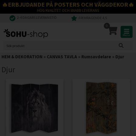
🔥ERBJUDANDE PÅ POSTERS OCH VÄGGDEKOR🔥
HÖG KVALITET OCH SNABB LEVERANS
2-4 DAGARS LEVERANSTID
FREMRAGENDE 4,5
0
Menu
HEM & DEKORATION
»
CANVAS TAVLA
»
Rumsavdelare
»
Djur
Djur