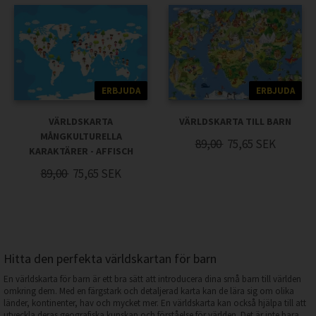
ERBJUDA
ERBJUDA
VÄRLDSKARTA
VÄRLDSKARTA TILL BARN
MÅNGKULTURELLA
89,00
75,65
SEK
KARAKTÄRER - AFFISCH
89,00
75,65
SEK
Hitta den perfekta världskartan för barn
En världskarta för barn är ett bra sätt att introducera dina små barn till världen
omkring dem. Med en färgstark och detaljerad karta kan de lära sig om olika
länder, kontinenter, hav och mycket mer. En världskarta kan också hjälpa till att
utveckla deras geografiska kunskap och förståelse för världen. Det är inte bara