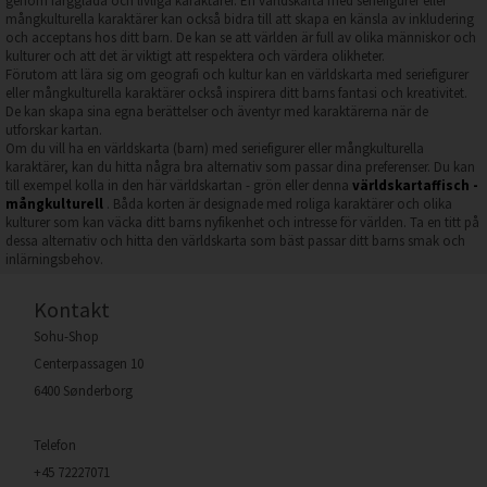
genom färgglada och livliga karaktärer. En världskarta med seriefigurer eller
mångkulturella karaktärer kan också bidra till att skapa en känsla av inkludering
och acceptans hos ditt barn. De kan se att världen är full av olika människor och
kulturer och att det är viktigt att respektera och värdera olikheter.
Förutom att lära sig om geografi och kultur kan en världskarta med seriefigurer
eller mångkulturella karaktärer också inspirera ditt barns fantasi och kreativitet.
De kan skapa sina egna berättelser och äventyr med karaktärerna när de
utforskar kartan.
Om du vill ha en världskarta (barn) med seriefigurer eller mångkulturella
karaktärer, kan du hitta några bra alternativ som passar dina preferenser. Du kan
till exempel kolla in den här världskartan - grön eller denna
världskartaffisch -
mångkulturell
. Båda korten är designade med roliga karaktärer och olika
kulturer som kan väcka ditt barns nyfikenhet och intresse för världen. Ta en titt på
dessa alternativ och hitta den världskarta som bäst passar ditt barns smak och
inlärningsbehov.
Kontakt
Sohu-Shop
Centerpassagen 10
6400 Sønderborg
Telefon
+45 72227071