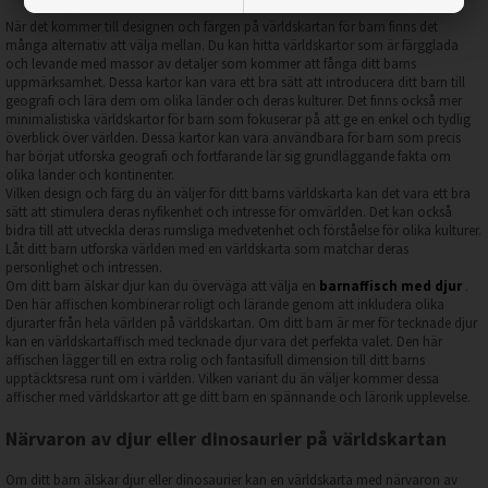
När det kommer till designen och färgen på världskartan för barn finns det
många alternativ att välja mellan. Du kan hitta världskartor som är färgglada
och levande med massor av detaljer som kommer att fånga ditt barns
uppmärksamhet. Dessa kartor kan vara ett bra sätt att introducera ditt barn till
geografi och lära dem om olika länder och deras kulturer. Det finns också mer
minimalistiska världskartor för barn som fokuserar på att ge en enkel och tydlig
överblick över världen. Dessa kartor kan vara användbara för barn som precis
har börjat utforska geografi och fortfarande lär sig grundläggande fakta om
olika länder och kontinenter.
Vilken design och färg du än väljer för ditt barns världskarta kan det vara ett bra
sätt att stimulera deras nyfikenhet och intresse för omvärlden. Det kan också
bidra till att utveckla deras rumsliga medvetenhet och förståelse för olika kulturer.
Låt ditt barn utforska världen med en världskarta som matchar deras
personlighet och intressen.
Om ditt barn älskar djur kan du överväga att välja en
barnaffisch med djur
.
Den här affischen kombinerar roligt och lärande genom att inkludera olika
djurarter från hela världen på världskartan. Om ditt barn är mer för tecknade djur
kan en världskartaffisch med tecknade djur vara det perfekta valet. Den här
affischen lägger till en extra rolig och fantasifull dimension till ditt barns
upptäcktsresa runt om i världen. Vilken variant du än väljer kommer dessa
affischer med världskartor att ge ditt barn en spännande och lärorik upplevelse.
Närvaron av djur eller dinosaurier på världskartan
Om ditt barn älskar djur eller dinosaurier kan en världskarta med närvaron av