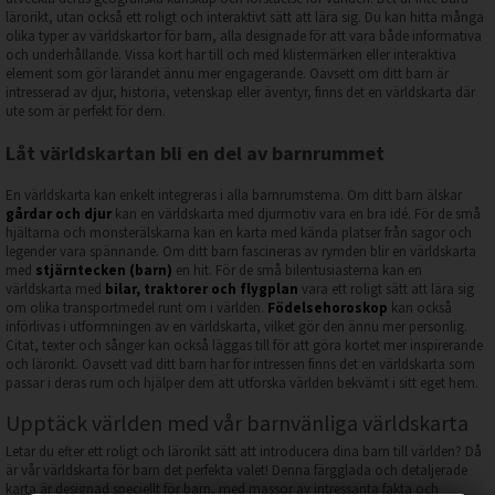
lärorikt, utan också ett roligt och interaktivt sätt att lära sig. Du kan hitta många
olika typer av världskartor för barn, alla designade för att vara både informativa
och underhållande. Vissa kort har till och med klistermärken eller interaktiva
element som gör lärandet ännu mer engagerande. Oavsett om ditt barn är
intresserad av djur, historia, vetenskap eller äventyr, finns det en världskarta där
ute som är perfekt för dem.
Låt världskartan bli en del av barnrummet
En världskarta kan enkelt integreras i alla barnrumstema. Om ditt barn älskar
gårdar och djur
kan en världskarta med djurmotiv vara en bra idé. För de små
hjältarna och monsterälskarna kan en karta med kända platser från sagor och
legender vara spännande. Om ditt barn fascineras av rymden blir en världskarta
med
stjärntecken (barn)
en hit. För de små bilentusiasterna kan en
världskarta med
bilar, traktorer och flygplan
vara ett roligt sätt att lära sig
om olika transportmedel runt om i världen.
Födelsehoroskop
kan också
införlivas i utformningen av en världskarta, vilket gör den ännu mer personlig.
Citat, texter och sånger kan också läggas till för att göra kortet mer inspirerande
och lärorikt. Oavsett vad ditt barn har för intressen finns det en världskarta som
passar i deras rum och hjälper dem att utforska världen bekvämt i sitt eget hem.
Upptäck världen med vår barnvänliga världskarta
Letar du efter ett roligt och lärorikt sätt att introducera dina barn till världen? Då
är vår världskarta för barn det perfekta valet! Denna färgglada och detaljerade
karta är designad speciellt för barn, med massor av intressanta fakta och