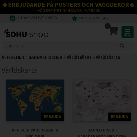
🔥ERBJUDANDE PÅ POSTERS OCH VÄGGDEKOR🔥
HÖG KVALITET OCH SNABB LEVERANS
2-4 DAGARS LEVERANSTID
FREMRAGENDE 4,5
0
Menu
AFFISCHER
»
BARNAFFISCHER
»
Världsalltet
»
Världskarta
Världskarta
ERBJUDA
ERBJUDA
AFFISCH- VÄRLDSKARTA
BARNAFFISCH -
MED DJUR
VÄRLDSKARTA MED DYRA