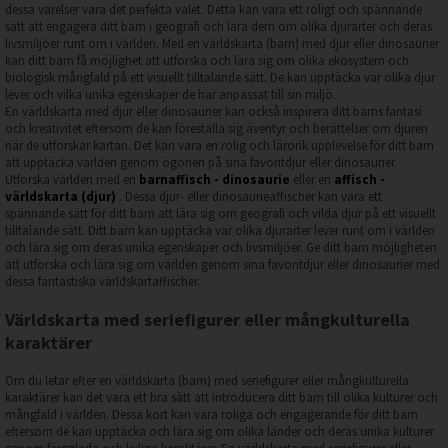
dessa varelser vara det perfekta valet. Detta kan vara ett roligt och spännande
sätt att engagera ditt barn i geografi och lära dem om olika djurarter och deras
livsmiljöer runt om i världen. Med en världskarta (barn) med djur eller dinosaurier
kan ditt barn få möjlighet att utforska och lära sig om olika ekosystem och
biologisk mångfald på ett visuellt tilltalande sätt. De kan upptäcka var olika djur
lever och vilka unika egenskaper de har anpassat till sin miljö.
En världskarta med djur eller dinosaurier kan också inspirera ditt barns fantasi
och kreativitet eftersom de kan föreställa sig äventyr och berättelser om djuren
när de utforskar kartan. Det kan vara en rolig och lärorik upplevelse för ditt barn
att upptäcka världen genom ögonen på sina favoritdjur eller dinosaurier.
Utforska världen med en
barnaffisch - dinosaurie
eller en
affisch -
världskarta (djur)
. Dessa djur- eller dinosaurieaffischer kan vara ett
spännande sätt för ditt barn att lära sig om geografi och vilda djur på ett visuellt
tilltalande sätt. Ditt barn kan upptäcka var olika djurarter lever runt om i världen
och lära sig om deras unika egenskaper och livsmiljöer. Ge ditt barn möjligheten
att utforska och lära sig om världen genom sina favoritdjur eller dinosaurier med
dessa fantastiska världskartaffischer.
Världskarta med seriefigurer eller mångkulturella
karaktärer
Om du letar efter en världskarta (barn) med seriefigurer eller mångkulturella
karaktärer kan det vara ett bra sätt att introducera ditt barn till olika kulturer och
mångfald i världen. Dessa kort kan vara roliga och engagerande för ditt barn
eftersom de kan upptäcka och lära sig om olika länder och deras unika kulturer