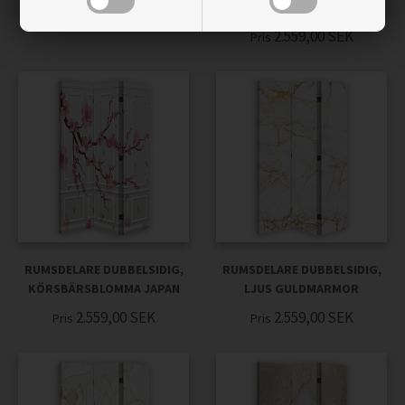
VINTAGE
2.559,00
SEK
Pris
2.559,00
SEK
Pris
RUMSDELARE DUBBELSIDIG,
RUMSDELARE DUBBELSIDIG,
KÖRSBÄRSBLOMMA JAPAN
LJUS GULDMARMOR
2.559,00
SEK
2.559,00
SEK
Pris
Pris