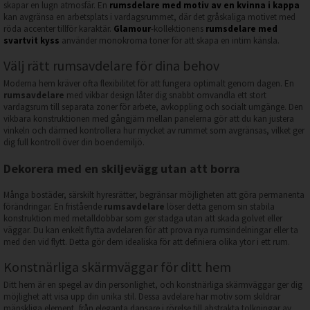
skapar en lugn atmosfär. En
rumsdelare med motiv av en kvinna i kappa
kan avgränsa en arbetsplats i vardagsrummet, där det gråskaliga motivet med
röda accenter tillför karaktär.
Glamour
-kollektionens
rumsdelare med
svartvit kyss
använder monokroma toner för att skapa en intim känsla.
Välj rätt rumsavdelare för dina behov
Moderna hem kräver ofta flexibilitet för att fungera optimalt genom dagen. En
rumsavdelare
med vikbar design låter dig snabbt omvandla ett stort
vardagsrum till separata zoner för arbete, avkoppling och socialt umgänge. Den
vikbara konstruktionen med gångjärn mellan panelerna gör att du kan justera
vinkeln och därmed kontrollera hur mycket av rummet som avgränsas, vilket ger
dig full kontroll över din boendemiljö.
Dekorera med en skiljevägg utan att borra
Många bostäder, särskilt hyresrätter, begränsar möjligheten att göra permanenta
förändringar. En fristående
rumsavdelare
löser detta genom sin stabila
konstruktion med metalldobbar som ger stadga utan att skada golvet eller
väggar. Du kan enkelt flytta avdelaren för att prova nya rumsindelningar eller ta
med den vid flytt. Detta gör dem idealiska för att definiera olika ytor i ett rum.
Konstnärliga skärmväggar för ditt hem
Ditt hem är en spegel av din personlighet, och konstnärliga skärmväggar ger dig
möjlighet att visa upp din unika stil. Dessa avdelare har motiv som skildrar
mänskliga element, från eleganta dansare i rörelse till abstrakta tolkningar av