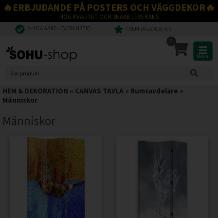
🔥ERBJUDANDE PÅ POSTERS OCH VÄGGDEKOR🔥
HÖG KVALITET OCH SNABB LEVERANS
2-4 DAGARS LEVERANSTID
FREMRAGENDE 4,5
0
Menu
HEM & DEKORATION
»
CANVAS TAVLA
»
Rumsavdelare
»
Människor
Människor