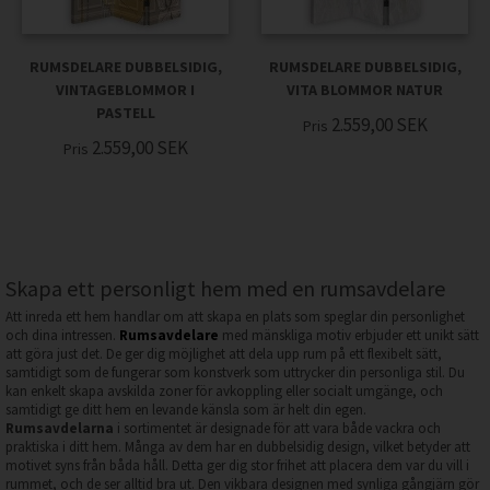
RUMSDELARE DUBBELSIDIG,
RUMSDELARE DUBBELSIDIG,
VINTAGEBLOMMOR I
VITA BLOMMOR NATUR
PASTELL
2.559,00
SEK
Pris
2.559,00
SEK
Pris
Skapa ett personligt hem med en rumsavdelare
Att inreda ett hem handlar om att skapa en plats som speglar din personlighet
och dina intressen.
Rumsavdelare
med mänskliga motiv erbjuder ett unikt sätt
att göra just det. De ger dig möjlighet att dela upp rum på ett flexibelt sätt,
samtidigt som de fungerar som konstverk som uttrycker din personliga stil. Du
kan enkelt skapa avskilda zoner för avkoppling eller socialt umgänge, och
samtidigt ge ditt hem en levande känsla som är helt din egen.
Rumsavdelarna
i sortimentet är designade för att vara både vackra och
praktiska i ditt hem. Många av dem har en dubbelsidig design, vilket betyder att
motivet syns från båda håll. Detta ger dig stor frihet att placera dem var du vill i
rummet, och de ser alltid bra ut. Den vikbara designen med synliga gångjärn gör