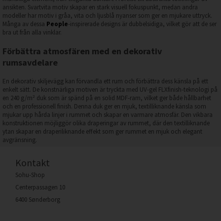
ansikten. Svartvita motiv skapar en stark visuell fokuspunkt, medan andra
modeller har motiv i gråa, vita och ljusblå nyanser som ger en mjukare uttryck.
Många av dessa
People
-inspirerade designs är dubbelsidiga, vilket gör att de ser
bra ut från alla vinklar.
Förbättra atmosfären med en dekorativ
rumsavdelare
En dekorativ skiljevägg kan förvandla ett rum och förbättra dess känsla på ett
enkelt sätt. De konstnärliga motiven är tryckta med UV-gel FLXfinish-teknologi på
en 240 g/m² duk som är spänd på en solid MDF-ram, vilket ger både hållbarhet
och en professionell finish. Denna duk ger en mjuk, textilliknande känsla som
mjukar upp hårda linjer i rummet och skapar en varmare atmosfär. Den vikbara
konstruktionen möjliggör olika draperingar av rummet, där den textilliknande
ytan skapar en draperiliknande effekt som ger rummet en mjuk och elegant
avgränsning.
Kontakt
Sohu-Shop
Centerpassagen 10
6400 Sønderborg