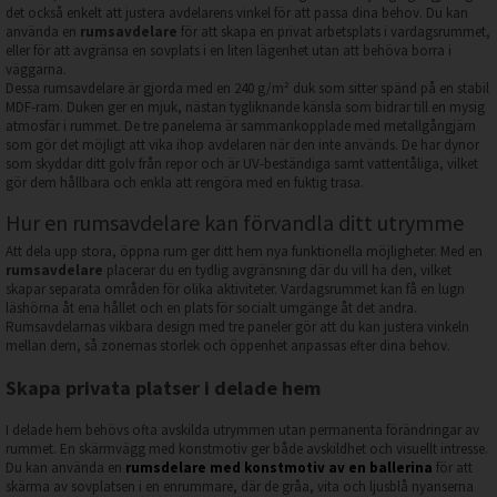
det också enkelt att justera avdelarens vinkel för att passa dina behov. Du kan
använda en
rumsavdelare
för att skapa en privat arbetsplats i vardagsrummet,
eller för att avgränsa en sovplats i en liten lägenhet utan att behöva borra i
väggarna.
Dessa rumsavdelare är gjorda med en 240 g/m² duk som sitter spänd på en stabil
MDF-ram. Duken ger en mjuk, nästan tygliknande känsla som bidrar till en mysig
atmosfär i rummet. De tre panelerna är sammankopplade med metallgångjärn
som gör det möjligt att vika ihop avdelaren när den inte används. De har dynor
som skyddar ditt golv från repor och är UV-beständiga samt vattentåliga, vilket
gör dem hållbara och enkla att rengöra med en fuktig trasa.
Hur en rumsavdelare kan förvandla ditt utrymme
Att dela upp stora, öppna rum ger ditt hem nya funktionella möjligheter. Med en
rumsavdelare
placerar du en tydlig avgränsning där du vill ha den, vilket
skapar separata områden för olika aktiviteter. Vardagsrummet kan få en lugn
läshörna åt ena hållet och en plats för socialt umgänge åt det andra.
Rumsavdelarnas vikbara design med tre paneler gör att du kan justera vinkeln
mellan dem, så zonernas storlek och öppenhet anpassas efter dina behov.
Skapa privata platser i delade hem
I delade hem behövs ofta avskilda utrymmen utan permanenta förändringar av
rummet. En skärmvägg med konstmotiv ger både avskildhet och visuellt intresse.
Du kan använda en
rumsdelare med konstmotiv av en ballerina
för att
skärma av sovplatsen i en enrummare, där de gråa, vita och ljusblå nyanserna