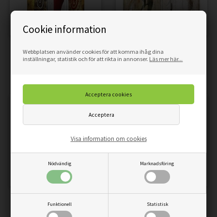
Cookie information
RUMSDELARE DUBBELSIDIG,
RUMSDELARE DUBBELSIDIG,
Webbplatsen använder cookies för att komma ihåg dina
inställningar, statistik och för att rikta in annonser.
Läs mer här...
KVINNA AFRIKA
KVINNA FÅGLAR VINTAGE
2.559,00
SEK
3.180,00
SEK
Pris
Pris
Visa information om cookies
Nödvändig
Marknadsföring
RUMSDELARE DUBBELSIDIG,
RUMSDELARE DUBBELSIDIG,
Funktionell
Statistisk
KVINNLIGT RETROKORT
KVINNOR GLAMOUR