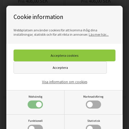
408,00
SEK
408,00
SEK
Pris
Pris
Cookie information
Webbplatsen använder cookies för att komma ihåg dina
inställningar, statistik och för att rikta in annonser.
Läs mer här...
FOTOTAPET, MANHATTAN
FOTOTAPET, MOLN ÖVER
VID SOLNEDGÅNGEN
MANHATTAN
Visa information om cookies
408,00
SEK
1.271,00
SEK
Pris
Pris
Nödvändig
Marknadsföring
Funktionell
Statistisk