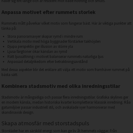
håller sig fint länge och är resistent mot både nötning och smuts.
Anpassa motivet efter rummets storlek
Rummets mått påverkar vilket motiv som fungerar bäst. Här är viktiga punkter att
tänka på:
Stora panoramavyer skapar rymd i mindre rum
Vertikala motiv med höga byggnader förstärker takhöjden
Djupa perspektiv ger illusion av större yta
Ljusa färgtoner ökar känslan av rymd
Rätt ljussättning i motivet balanserar rummets naturliga ljus
Anpassad detaljrikedom efter betraktningsavstånd
Med dessa aspekter blir det enklare att välja ett motiv som framhäver rummet på
bästa sätt.
Kombinera stadsmotiv med olika inredningsstilar
Stadsmotiv är mångsidiga och passar flera inredningsstilar. Grafiska skylines ger
en modern känsla, medan historiska kvarter kompletterar klassisk inredning. Råa
gatumiljöer passar industriell stil, och avskalade vyer harmonierar med
skandinavisk design.
Skapa atmosfär med storstadspuls
Storstäder har en särskild energi som kan ge liv åt hemmets väggar. Från