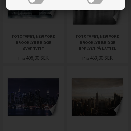
FOTOTAPET, NEW YORK
FOTOTAPET, NEW YORK
BROOKLYN BRIDGE
BROOKLYN BRIDGE
SVARTVITT
UPPLYST PÅ NATTEN
408,00
SEK
483,00
SEK
Pris
Pris