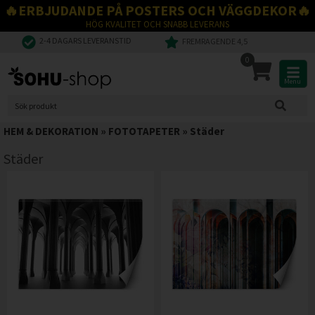
🔥ERBJUDANDE PÅ POSTERS OCH VÄGGDEKOR🔥
HÖG KVALITET OCH SNABB LEVERANS
2-4 DAGARS LEVERANSTID
FREMRAGENDE 4,5
0
Menu
HEM & DEKORATION
»
FOTOTAPETER
»
Städer
Städer