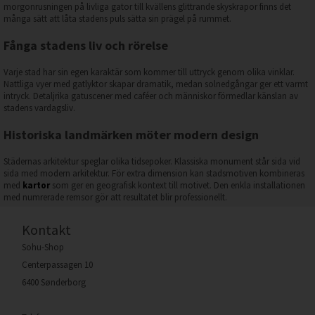
morgonrusningen på livliga gator till kvällens glittrande skyskrapor finns det
många sätt att låta stadens puls sätta sin prägel på rummet.
Fånga stadens liv och rörelse
Varje stad har sin egen karaktär som kommer till uttryck genom olika vinklar.
Nattliga vyer med gatlyktor skapar dramatik, medan solnedgångar ger ett varmt
intryck. Detaljrika gatuscener med caféer och människor förmedlar känslan av
stadens vardagsliv.
Historiska landmärken möter modern design
Städernas arkitektur speglar olika tidsepoker. Klassiska monument står sida vid
sida med modern arkitektur. För extra dimension kan stadsmotiven kombineras
med
kartor
som ger en geografisk kontext till motivet. Den enkla installationen
med numrerade remsor gör att resultatet blir professionellt.
Kontakt
Sohu-Shop
Centerpassagen 10
6400 Sønderborg