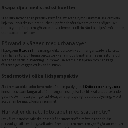
Skapa djup med stadssilhuetter
Stadssilhuetter har en praktisk förmåga att skapa rymd i rummet. De vertikala
linjerna i arkitekturen drar blicken uppåt och får taket att kännas högre. Den
matta ytan på tapeten gör att motivet kommer till sin rätt i alla ljusförhållanden,
utan störande reflexer.
Förvandla väggen med urbana vyer
I kategorin
Städer
finns många olika perspektiv som fångar stadens karaktär.
Från livliga torg till lugna bakgator - varje motiv berättar sin egen historia och
skapar en särskild stämning i rummet. De skarpa detaljerna och naturliga
färgerna ger väggen ett levande uttryck.
Stadsmotiv i olika tidsperspektiv
Städer visar olika sidor beroende på tiden på dygnet. I
Städer och skylines
finns motiv som fångar allt från morgonens mjuka ljus till kvällens pulserande
gatuliv. Den matta ytan gör att detaljerna syns tydligt oavsett belysning, vilket
skapar en behaglig känsla i rummet.
Hur väljer du rätt fototapet med stadsmotiv?
Ett väl valt stadsmotiv ska passa både rummets förutsättningar och din
personliga stil. Den högkvalitativa fleece-tapeten med 130 g/m² gör att motivet