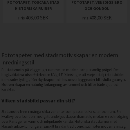
FOTOTAPET, TOSCANA STAD
FOTOTAPET, VENEDIGS BRO
HISTORISKA RUINER
OCH GONDOL
408,00
SEK
408,00
SEK
Pris
Pris
Fototapeter med stadsmotiv skapar en modern
inredningsstil
Ett stadsmotiv på väggen ger rummet en modern och personlig prägel. Den
högkvalitativa utskriftstekniken UVgel FLXfinish gör att varje detalj i stadsbilden
framträder tydligt, från skyskrapor och historiska byggnader till livfulla gatuvyer.
Motiven skapar en naturlig förlängning av rummet och tillför både djup och
karaktär.
Vilken stadsbild passar din stil?
Stadsmotiv finns i många olika varianter som passar olika stilar och rum. En
kvällsvy över London med glittrande ljus skapar dramatik, medan en solnedgång
över Paris ger en varm och inbjudande känsla. Historiska stadskärnor med
klassisk arkitektur fungerar särskilt bra där traditionell stil möter moderna inslag.