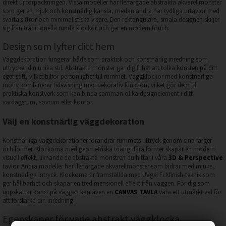
direkt ur förpackningen. Vissa modeller har flerfärgade abstrakta akvarellmönster
som ger en mjuk och konstnärlig känsla, medan andra har tydliga urtavlor med
svarta siffror och minimalistiska visare. Den rektangulära, smala designen skiljer
sig från traditionella runda klockor och ger en modern touch.
Design som lyfter ditt hem
Väggdekoration fungerar både som praktisk och konstnärlig inredning som
uttrycker din unika stil. Abstrakta mönster ger dig frihet att tolka konsten på ditt
eget sätt, vilket tillför personlighet till rummet. Väggklockor med konstnärliga
motiv kombinerar tidsvisning med dekorativ funktion, vilket gör dem till
praktiska konstverk som kan binda samman olika designelement i ditt
vardagsrum, sovrum eller kontor.
Välj en konstnärlig väggdekoration
Konstnärliga väggdekorationer förändrar rummets uttryck genom sina färger
och former. Klockorna med geometriska triangulära former skapar en modern
visuell effekt, liknande de abstrakta mönstren du hittar i våra
3D & Perspective
tavlor. Andra modeller har flerfärgade akvarellmönster som bidrar med mjuka,
konstnärliga intryck. Klockorna är framställda med UVgel FLXfinish-teknik som
ger hållbarhet och skapar en tredimensionell effekt från väggen. För dig som
uppskattar konst på väggen kan även en
CANVAS TAVLA
vara ett utmärkt val för
att förstärka din inredning.
Egenskaper för varje abstrakt väggklocka