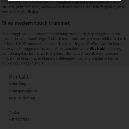
fungerar bra i sovrum eller läsrum. Trianglarna arbetar med kontraster mellan
vitt, rött, grått och svart, medan akvarellmönstren använder flerfärgade nyanser
som skapar visuellt djup.
Få en modern touch i rummet
Dessa väggklockor kombinerar tidmätning med konstnärlig väggdekoration
genom sin avancerade UVgel FLXfinish tryckteknik som ger skarp bildkvalitet och
hållbarhet. MDF-ramen på baksidan skapar en elegant 3D-effekt som får klockan
att sväva från väggen, vilket tillför dimensionalitet till din
Abstrakt
inredning.
Den rektangulära formen på triangelmodellen passar särskilt bra i moderna
miljöer med rena linjer, medan akvarelldesignen med sina organiska former
mjukar upp strikta interiörer.
Kontakt
Sohu-Shop
Centerpassagen 10
6400 Sønderborg
Telefon
+45 72227071