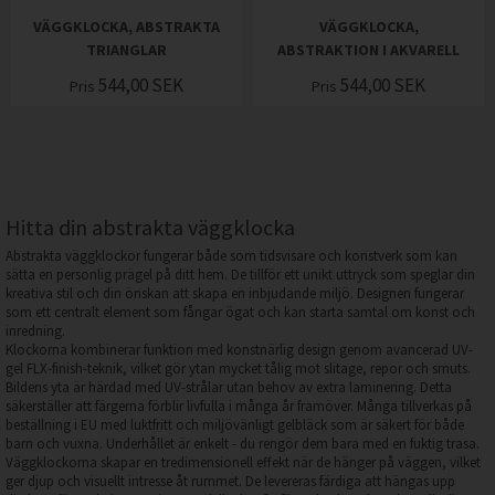
VÄGGKLOCKA, ABSTRAKTA
VÄGGKLOCKA,
TRIANGLAR
ABSTRAKTION I AKVARELL
544,00
SEK
544,00
SEK
Pris
Pris
Hitta din abstrakta väggklocka
Abstrakta väggklockor fungerar både som tidsvisare och konstverk som kan
sätta en personlig prägel på ditt hem. De tillför ett unikt uttryck som speglar din
kreativa stil och din önskan att skapa en inbjudande miljö. Designen fungerar
som ett centralt element som fångar ögat och kan starta samtal om konst och
inredning.
Klockorna kombinerar funktion med konstnärlig design genom avancerad UV-
gel FLX-finish-teknik, vilket gör ytan mycket tålig mot slitage, repor och smuts.
Bildens yta är härdad med UV-strålar utan behov av extra laminering. Detta
säkerställer att färgerna förblir livfulla i många år framöver. Många tillverkas på
beställning i EU med luktfritt och miljövänligt gelbläck som är säkert för både
barn och vuxna. Underhållet är enkelt - du rengör dem bara med en fuktig trasa.
Väggklockorna skapar en tredimensionell effekt när de hänger på väggen, vilket
ger djup och visuellt intresse åt rummet. De levereras färdiga att hängas upp