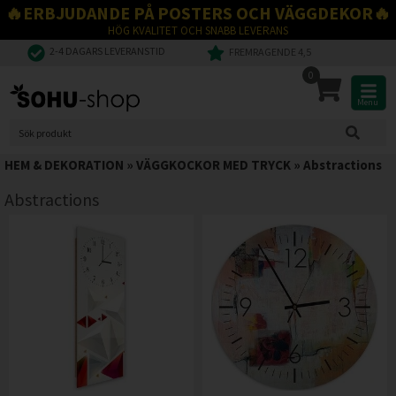
🔥ERBJUDANDE PÅ POSTERS OCH VÄGGDEKOR🔥
HÖG KVALITET OCH SNABB LEVERANS
2-4 DAGARS LEVERANSTID
FREMRAGENDE 4,5
0
Menu
HEM & DEKORATION
»
VÄGGKOCKOR MED TRYCK
»
Abstractions
Abstractions