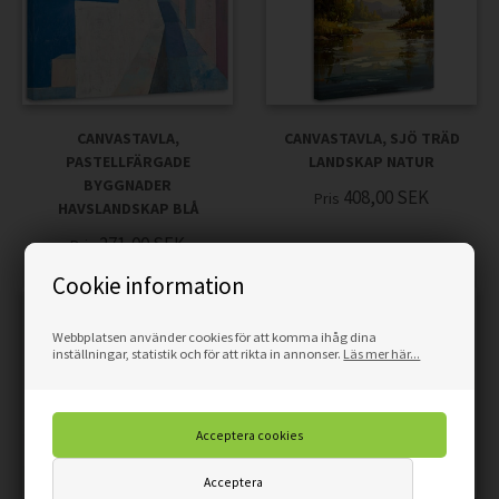
CANVASTAVLA,
CANVASTAVLA, SJÖ TRÄD
PASTELLFÄRGADE
LANDSKAP NATUR
BYGGNADER
408,00
SEK
Pris
HAVSLANDSKAP BLÅ
271,00
SEK
Pris
Cookie information
Webbplatsen använder cookies för att komma ihåg dina
inställningar, statistik och för att rikta in annonser.
Läs mer här...