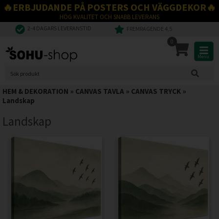
🔥ERBJUDANDE PÅ POSTERS OCH VÄGGDEKOR🔥
HÖG KVALITET OCH SNABB LEVERANS
2-4 DAGARS LEVERANSTID
FREMRAGENDE 4,5
0
Menu
HEM & DEKORATION
»
CANVAS TAVLA
»
CANVAS TRYCK
»
Landskap
Landskap