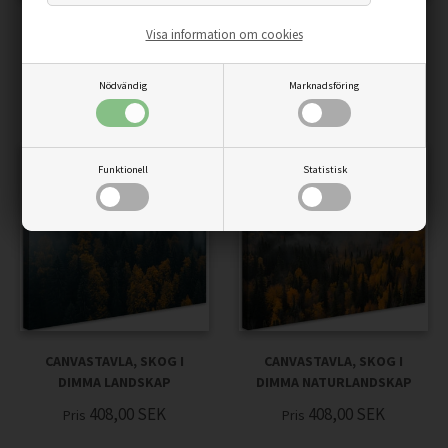
CANVASTAVLA,
CANVASTAVLA, SKOG BERG
Visa information om cookies
SJÖLANDSKAP TRÄD SOM
FÅGLAR AKVARELL GRÖN
EN MÅLNING
NATUR
Nödvändig
Marknadsföring
408,00
SEK
408,00
SEK
Pris
Pris
Funktionell
Statistisk
CANVASTAVLA, SKOG I
CANVASTAVLA, SKOG I
DIMMA LANDSKAP
DIMMA NATURLANDSKAP
408,00
SEK
408,00
SEK
Pris
Pris