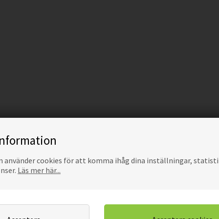
information
använder cookies för att komma ihåg dina inställningar, statisti
onser.
Läs mer här...