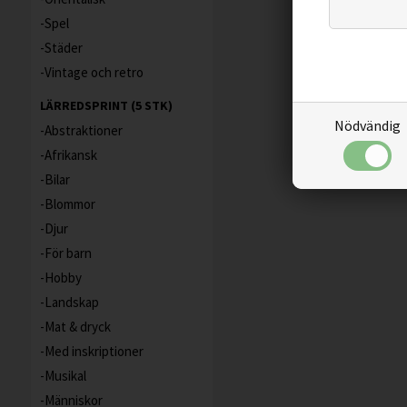
Spel
Städer
Vintage och retro
LÄRREDSPRINT (5 STK)
Nödvändig
Abstraktioner
Afrikansk
Bilar
Blommor
Djur
För barn
Hobby
Landskap
Mat & dryck
Med inskriptioner
Musikal
Människor