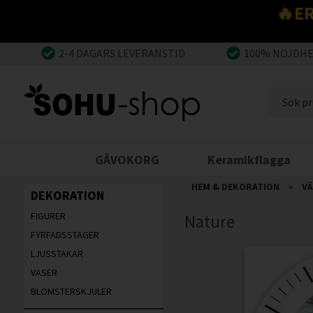
🔥E
2-4 DAGARS LEVERANSTID
100% NÖJDH
GÅVOKORG
Keramikflagga
HEM & DEKORATION
»
V
DEKORATION
FIGURER
Nature
FYRFADSSTAGER
LJUSSTAKAR
VASER
BLOMSTERSKJULER