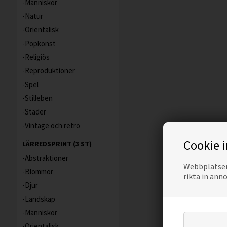
Människor
Natur
Orientalisk
Popkonst
Religiös
Reproduktioner
Spel
Stilleben
Städer
Vintage och retro
Cookie 
LÄRREDSPRINT (3 ST)
Abstraktioner
Webbplatsen 
Blommor
rikta in ann
Djur
Landskap
Människor
Orientalisk