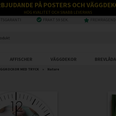
RBJUDANDE PÅ POSTERS OCH VÄGGDEK
HÖG KVALITET OCH SNABB LEVERANS
ETSGARANTI
FRAKT 59 SEK.
FREMRAGENDE
AFFISCHER
VÄGGDEKOR
BREVLÅDA
ÄGGKOCKOR MED TRYCK
»
Nature