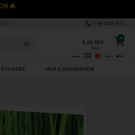
OR🔥
 4,5
+45 72 22 70 71
0
0,00 SEK
Korg
 STICKERS
HEM & DEKORATION