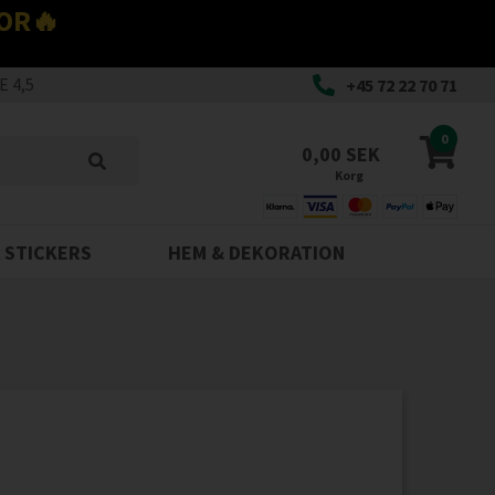
OR🔥
 4,5
+45 72 22 70 71
0
0,00 SEK
Korg
 STICKERS
HEM & DEKORATION