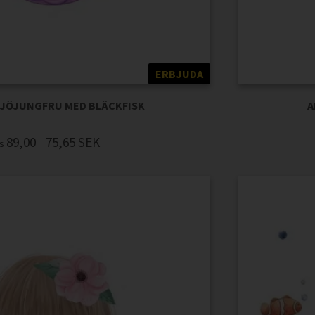
ERBJUDA
 SJÖJUNGFRU MED BLÄCKFISK
A
89,00
75,65
SEK
is