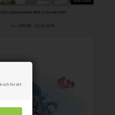
ERBJUDA
FÖDELSEDIAGRAM MED SJÖJUNGFRU
109,00
92,65
SEK
Pris
k och för att