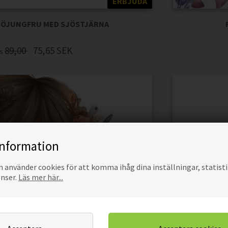
ERBJUDA
SJÖJUNGFRU MED SJÖSTJÄRNA
89,00
75,65
SEK
is
information
använder cookies för att komma ihåg dina inställningar, statisti
onser.
Läs mer här...