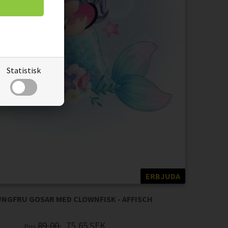
Statistisk
ERBJUDA
NGFRU GOSAR MED CLOWNFISK - AFFISCH
89,00
75,65
SEK
Pris