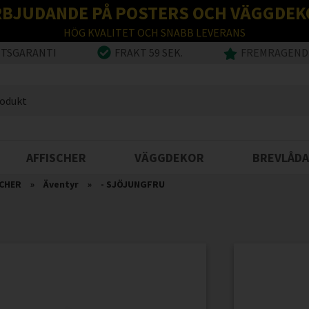
RBJUDANDE PÅ POSTERS OCH VÄGGDEK
HÖG KVALITET OCH SNABB LEVERANS
ETSGARANTI
FRAKT 59 SEK.
FREMRAGENDE
AFFISCHER
VÄGGDEKOR
BREVLÅDA
CHER
»
Äventyr
»
- SJÖJUNGFRU