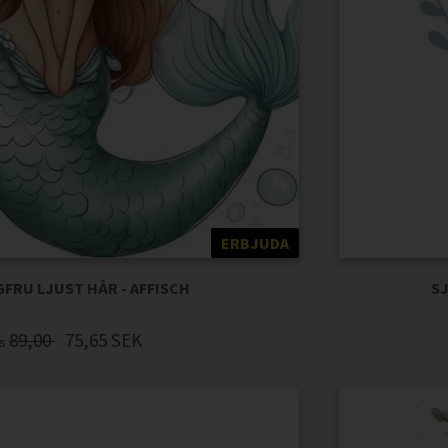
ERBJUDA
FRU LJUST HÅR - AFFISCH
S
89,00
75,65
SEK
is