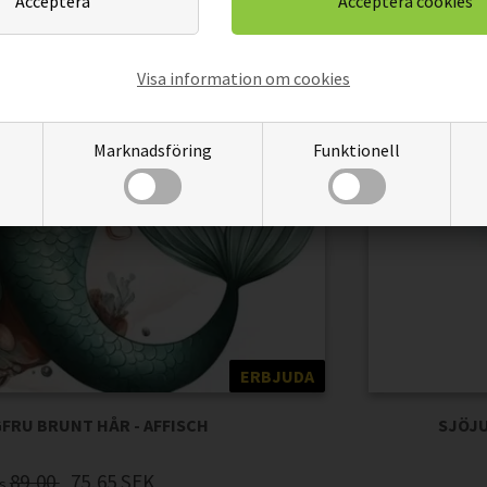
Visa information om cookies
Marknadsföring
Funktionell
ERBJUDA
FRU BRUNT HÅR - AFFISCH
SJÖJU
89,00
75,65
SEK
is