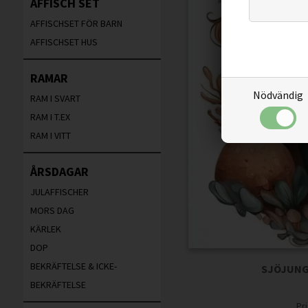
AFFISCH SET
AFFISCHSET FÖR BARN
AFFISCHSET HUS
RAMAR
Nödvändig
RAM I SVART
RAM I T.EX
RAM I VITT
ÅRSDAGAR
JULAFFISCHER
MORS DAG
KÄRLEK
DOP
BEKRÄFTELSE & ICKE-
SJÖJUNG
BEKRÄFTELSE
Pr