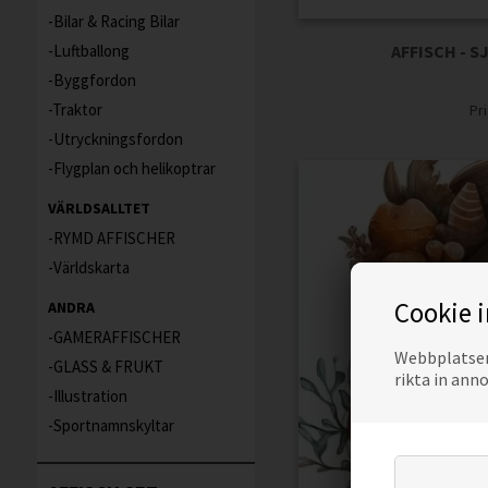
Bilar & Racing Bilar
AFFISCH - 
Luftballong
Byggfordon
Traktor
Pr
Utryckningsfordon
Flygplan och helikoptrar
VÄRLDSALLTET
RYMD AFFISCHER
Världskarta
Cookie 
ANDRA
GAMERAFFISCHER
Webbplatsen 
GLASS & FRUKT
rikta in ann
Illustration
Sportnamnskyltar