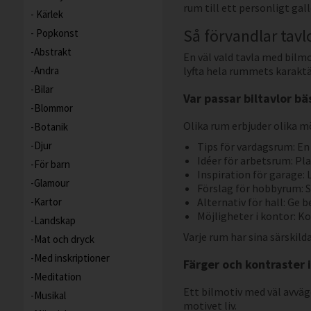
rum till ett personligt gall
Kärlek
Så förvandlar tavl
Popkonst
Abstrakt
En väl vald tavla med bilmo
Andra
lyfta hela rummets karaktä
Bilar
Var passar biltavlor b
Blommor
Olika rum erbjuder olika m
Botanik
Djur
Tips för vardagsrum: En
Idéer för arbetsrum: Plac
För barn
Inspiration för garage: 
Glamour
Förslag för hobbyrum: 
Kartor
Alternativ för hall: Ge 
Möjligheter i kontor: 
Landskap
Varje rum har sina särskild
Mat och dryck
Med inskriptioner
Färger och kontraster i
Meditation
Ett bilmotiv med väl avväg
Musikal
motivet liv.