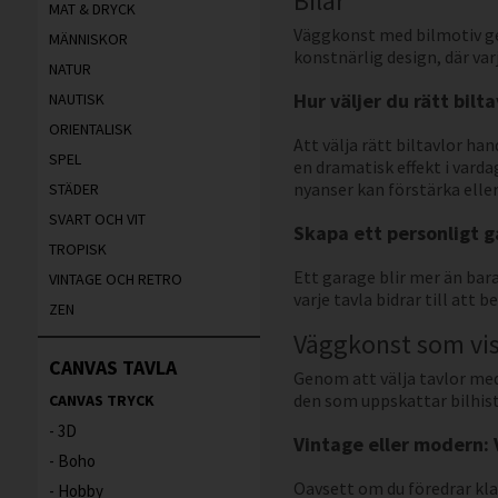
Bilar
MAT & DRYCK
Väggkonst med bilmotiv ger
MÄNNISKOR
konstnärlig design, där var
NATUR
Hur väljer du rätt bilta
NAUTISK
ORIENTALISK
Att välja rätt biltavlor h
SPEL
en dramatisk effekt i var
nyanser kan förstärka elle
STÄDER
SVART OCH VIT
Skapa ett personligt g
TROPISK
Ett garage blir mer än bar
VINTAGE OCH RETRO
varje tavla bidrar till att b
ZEN
Väggkonst som visa
CANVAS TAVLA
Genom att välja tavlor med 
den som uppskattar bilhist
CANVAS TRYCK
3D
Vintage eller modern: V
Boho
Oavsett om du föredrar klas
Hobby