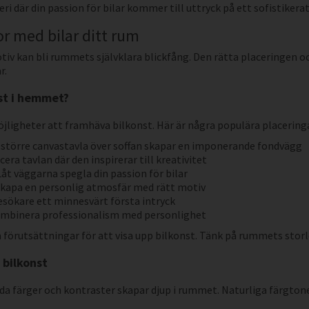
eri där din passion för bilar kommer till uttryck på ett sofistikerat
or med bilar ditt rum
tiv kan bli rummets självklara blickfång. Den rätta placeringen o
r.
äst i hemmet?
öjligheter att framhäva bilkonst. Här är några populära placering
 större canvastavla över soffan skapar en imponerande fondvägg
era tavlan där den inspirerar till kreativitet
Låt väggarna spegla din passion för bilar
Skapa en personlig atmosfär med rätt motiv
besökare ett minnesvärt första intryck
Kombinera professionalism med personlighet
a förutsättningar för att visa upp bilkonst. Tänk på rummets storl
 bilkonst
da färger och kontraster skapar djup i rummet. Naturliga färgton