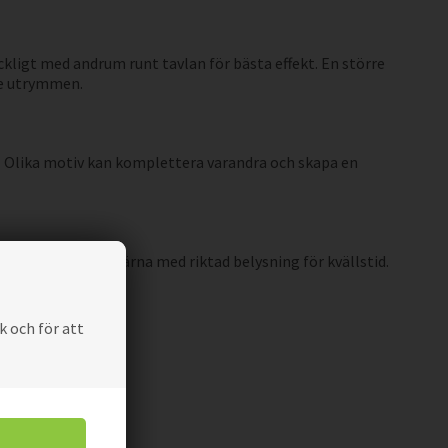
ligt med andrum runt tavlan för bästa effekt. En större
re utrymmen.
a. Olika motiv kan komplettera varandra och skapa en
 men komplettera gärna med riktad belysning för kvällstid.
k och för att