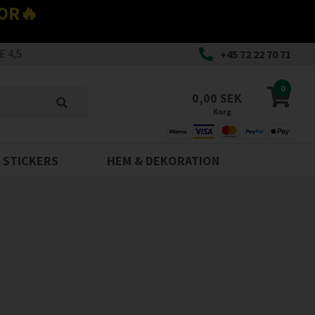
OR🔥
 4,5
+45 72 22 70 71
0
0,00 SEK
Korg
 STICKERS
HEM & DEKORATION