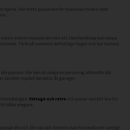
s hjärta. Här möts passionen för klassiska fordon med
arm.
t motiv med en klassisk bil mot ett ökenlandskap kan skapa
srummet. Tänk på rummets befintliga färger och hur tavlans
 din passion. Här kan du skapa en personlig atmosfär där
r särskilt mycket karaktär åt garaget.
heminredningen.
Vintage och retro
stil passar särskilt bra för
h tidlös elegans.
ssar din stil. Ett väl valt bilmotiv kan förvandla ett vanligt