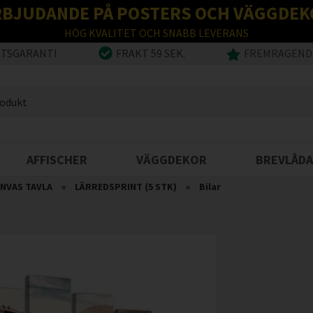
RBJUDANDE PÅ POSTERS OCH VÄGGDEK
HÖG KVALITET OCH SNABB LEVERANS
ETSGARANTI
FRAKT 59 SEK.
FREMRAGENDE
AFFISCHER
VÄGGDEKOR
BREVLÅDA
NVAS TAVLA
»
LÄRREDSPRINT (5 STK)
»
Bilar