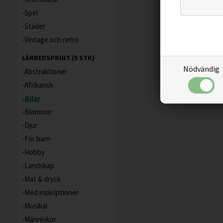
Spel
Städer
Vintage och retro
LÄRREDSPRINT (5 STK)
Nödvändig
Abstraktioner
Afrikansk
Bilar
Blommor
Djur
För barn
Hobby
Landskap
Mat & dryck
Med inskriptioner
Musikal
Människor