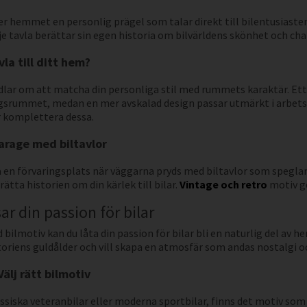
 hemmet en personlig prägel som talar direkt till bilentusiasten
je tavla berättar sin egen historia om bilvärldens skönhet och ch
vla till ditt hem?
andlar om att matcha din personliga stil med rummets karaktär. Et
dagsrummet, medan en mer avskalad design passar utmärkt i arbet
r komplettera dessa.
arage med biltavlor
a en förvaringsplats när väggarna pryds med biltavlor som speglar
erätta historien om din kärlek till bilar.
Vintage och retro
motiv ge
r din passion för bilar
bilmotiv kan du låta din passion för bilar bli en naturlig del av 
oriens guldålder och vill skapa en atmosfär som andas nostalgi oc
älj rätt bilmotiv
siska veteranbilar eller moderna sportbilar, finns det motiv som pa