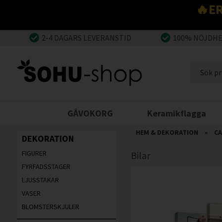
🔥E
2-4 DAGARS LEVERANSTID
100% NÖJDH
GÅVOKORG
Keramikflagga
HEM & DEKORATION
»
CA
DEKORATION
FIGURER
Bilar
FYRFADSSTAGER
LJUSSTAKAR
VASER
BLOMSTERSKJULER