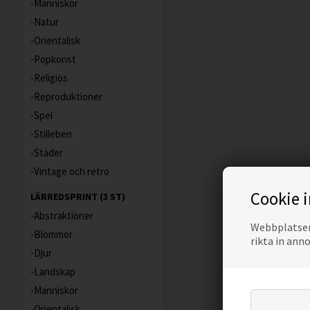
Människor
Natur
Orientalisk
Popkonst
Religiös
Reproduktioner
Spel
Stilleben
Städer
Vintage och retro
Cookie 
LÄRREDSPRINT (3 ST)
Abstraktioner
Webbplatsen 
Blommor
rikta in ann
Djur
Landskap
Människor
Orientalisk