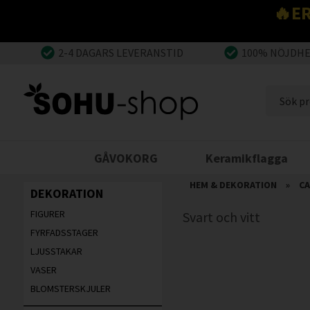
🔥E
2-4 DAGARS LEVERANSTID
100% NÖJDH
GÅVOKORG
Keramikflagga
HEM & DEKORATION
»
CA
DEKORATION
FIGURER
Svart och vitt
FYRFADSSTAGER
LJUSSTAKAR
VASER
BLOMSTERSKJULER