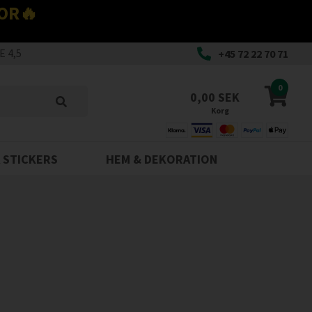
OR🔥
 4,5
+45 72 22 70 71
0
0,00 SEK
Korg
 STICKERS
HEM & DEKORATION