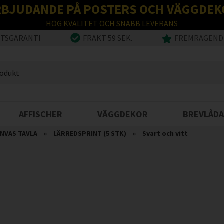
RBJUDANDE PÅ POSTERS OCH VÄGGDEK
HÖG KVALITET OCH SNABB LEVERANS
ETSGARANTI
FRAKT 59 SEK.
FREMRAGENDE
AFFISCHER
VÄGGDEKOR
BREVLÅDA
NVAS TAVLA
»
LÄRREDSPRINT (5 STK)
»
Svart och vitt