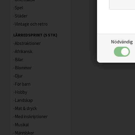
Spel
Städer
Vintage och retro
LÄRREDSPRINT (5 STK)
Nödvändig
Abstraktioner
Afrikansk
Bilar
Blommor
Djur
För barn
Hobby
Landskap
Mat & dryck
Med inskriptioner
Musikal
Människor