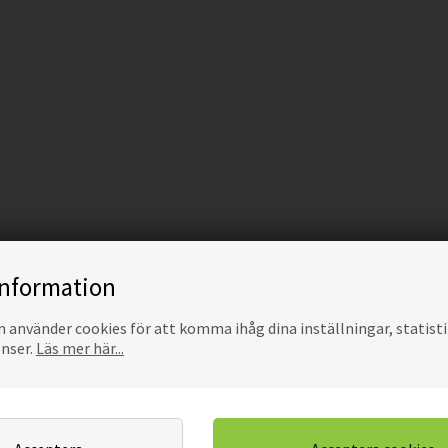
information
använder cookies för att komma ihåg dina inställningar, statisti
onser.
Läs mer här...