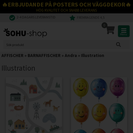
🔥ERBJUDANDE PÅ POSTERS OCH VÄGGDEKOR🔥
HÖG KVALITET OCH SNABB LEVERANS
2-4 DAGARS LEVERANSTID
FREMRAGENDE 4,5
0
Menu
AFFISCHER
»
BARNAFFISCHER
»
Andra
»
Illustration
Illustration