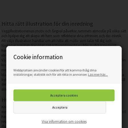
Hitta rätt illustration för din inredning
Väggillustrationernas motiv och färgval påverkar rummets atmosfär på olika sätt
och hjälper dig att skapa ett hem som reflekterar dina intressen och din estetik.
Att välja illustration handlar om att hitta ett motiv som talar till dig och
förstärker rummets karaktär. Olika illustrationsstilar - från grafiska motiv till
handritade tekniker - ger varierande visuell påverkan och passar olika
inredningsstilar.
Cookie information
Väggdekorationer med illustrationer erbjuder många möjligheter att uttrycka din
kreativitet. Motiv med glada smileys i olika färger kan förstärka rummets energi
med sina livfulla färger. Dessa konstnärliga, handritade stilar med akvarell- eller
Webbplatsen använder cookies för att komma ihåg dina
inställningar, statistik och för att rikta in annonser.
Läs mer här...
bläckeffekter fungerar som visuella fokuspunkter. Andra illustrationer visar unika
bykartor med hus- och djurmotiv, vilket ger en personlig och autentisk känsla till
din inredning. Motiv med moln, ballonger och stjärnor skapar en drömmande
atmosfär.
Hur skapar illustrationer en levande atmosfär?
Konstnärliga illustrationer påverkar rummets atmosfär genom sina färgval,
motiv och visuella komposition. Olika illustrationsstilar - från grafiska element till
handritade tekniker - skapar varierande visuell impact och känslomässiga
Visa information om cookies
responser. Motivets placering, storlek och färgintensitet avgör hur starkt
illustrationen påverkar rummets energi. En
affisch med bykarta, hus och