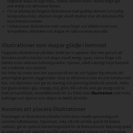
färgtoner skapa en lugn miljö, medan samma motiv i starka färger ger
mer energi och stimulerar fantasi.
För en arbetsplats fungerar illustrationer med grafiska element och tydlig
komposition bäst, eftersom de ger visuell struktur utan att distrahera från
koncentrationsarbete.
I köket passar illustrationer med varma färger och lekfulla motiv som
kompletterar aktiviteten och skapar en välkomnande atmosfär.
Illustrationer som skapar glädje i hemmet
Färgstarka illustrationer påverkar direkt hur vi upplever våra hem genom att
stimulera positiva känslor och skapa visuell energi. Ljusa, varma färger och
lekfulla motiv aktiverar belöningscentra i hjärnan, vilket naturligt höjer humöret
när vi befinner oss i rummet.
Här hittar du motiv som kan anpassas till din stil och hjälper dig uttrycka din
personlighet genom väggkonsten. Vissa av affischerna visar en unik bykarta med
hus- och djurmotiv som ger en charmig och personlig känsla till rummet. Andra
har glada smileys i gul, orange, röd, grön, blå och lila som ger energi och liv
med sin handritade, akvarellliknande stil. Du hittar även
illustration
med moln,
ballonger och stjärnor som skapar en lekfull atmosfär.
Konsten att placera illustrationer
Placeringen av illustrationer påverkar både deras visuella genomslag och
rummets helhetskänsla. Ögonhöjd, cirka 145-150 cm från golvet till bildens
centrum, ger en optimal betraktningsvinkel för de flesta personer. Belysning spelar
en avgörande roll; naturligt ljus från sidan framhäver texturer och färgnyanser,