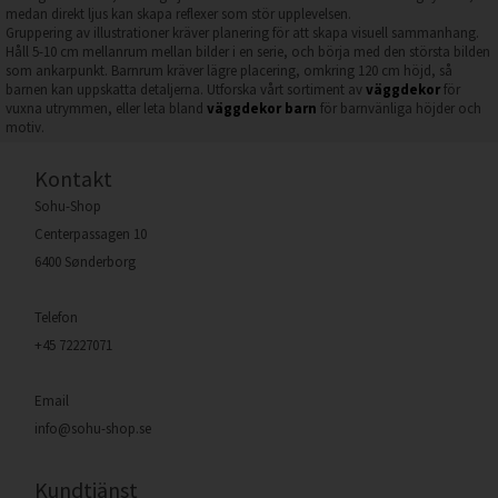
medan direkt ljus kan skapa reflexer som stör upplevelsen.
Gruppering av illustrationer kräver planering för att skapa visuell sammanhang.
Håll 5-10 cm mellanrum mellan bilder i en serie, och börja med den största bilden
som ankarpunkt. Barnrum kräver lägre placering, omkring 120 cm höjd, så
barnen kan uppskatta detaljerna. Utforska vårt sortiment av
väggdekor
för
vuxna utrymmen, eller leta bland
väggdekor barn
för barnvänliga höjder och
motiv.
Kontakt
Sohu-Shop
Centerpassagen 10
6400 Sønderborg
Telefon
+45 72227071
Email
info@sohu-shop.se
Kundtjänst