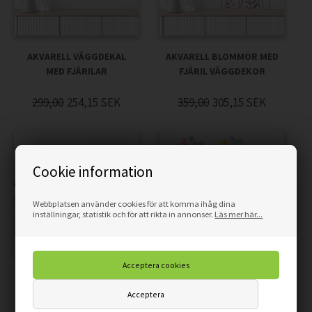
AKVARELL VÄGGDEKAL
AKVARELL BLOMMOR MED
MED FJÄRILAR
FJÄRIL VÄGGDEKOR
299,00
254,15
SEK
359,00
305,15
SEK
Cookie information
Webbplatsen använder cookies för att komma ihåg dina
inställningar, statistik och för att rikta in annonser.
Läs mer här...
AKVARELL VILDA
VÄGGDEKOR HJÄRTA
BLOMMOR VÄGGDEKOR
FJÄRIL