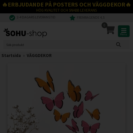
🔥ERBJUDANDE PÅ POSTERS OCH VÄGGDEKOR🔥
HÖG KVALITET OCH SNABB LEVERANS
2-4 DAGARS LEVERANSTID
FREMRAGENDE 4,5
0
Menu
Startsida
›
VÄGGDEKOR