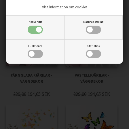
359,00
305,15
SEK
229,00
194,65
SEK
Visa information om cookies
Nödvändig
Marknadsföring
Funktionell
Statistisk
FÄRGGLADA FJÄRILAR -
PASTELLFJÄRILAR -
VÄGGDEKOR
VÄGGDEKOR
229,00
194,65
SEK
229,00
194,65
SEK