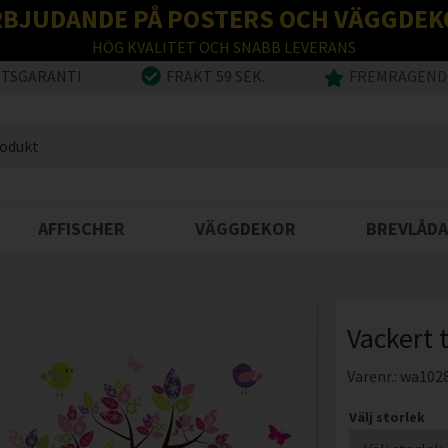
RBJUDANDE PÅ POSTERS OCH VÄGGDEK
HÖG KVALITET OCH SNABB LEVERANS
ETSGARANTI
FRAKT 59 SEK.
FREMRAGENDE
AFFISCHER
VÄGGDEKOR
BREVLÅDA
Vackert 
Varenr.:
wa102
Välj storlek