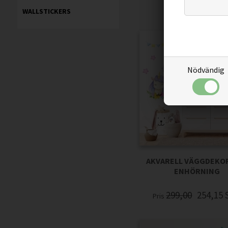
WALLSTICKERS
Nödvändig
AKVARELL VÄGGDEKO
ENHÖRNING
299,00
254,15
Pris