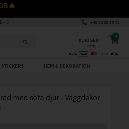
OR🔥
 4,5
+45 72 22 70 71
0
0,00 SEK
Korg
 STICKERS
HEM & DEKORATION
träd med söta djur - Väggdekor
8