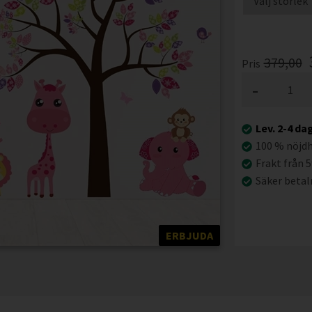
379,00
Pris
-
Lev. 2-4 da
100 % nöjd
Frakt från 5
Säker betal
ERBJUDA