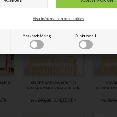
Visa information om cookies
Marknadsföring
Funktionell
R MED
SWEET DREAMS APA TILL
SOVAN
POJKRUMMET - VÄGGDEKOR
FLICKRUM
SEK
299,00
254,15
SEK
299,
Pris
Pris