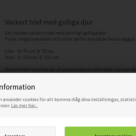
Vackert träd med gulliga djur
Ett mycket vackert träd med otroligt gulliga djur.
Tryck i högsta kvalitet och sitter därför bra på de flesta väggar
Lille - H: 70 cm. B: 70 cm.
Stor - H: 150 cm. B: 150 cm.
Du beställer själv hur du vill placera djuren vid trädet och kan
större i längden.
Trädet är
inte
ett gör-det-själv-projekt eftersom du får hela trä
information
överföringsfolie på så att man lätt kan sätta upp den på vägge
efter att man satt upp den.
använder cookies för att komma ihåg dina inställningar, statisti
onser.
Läs mer här...
Alternativa produ