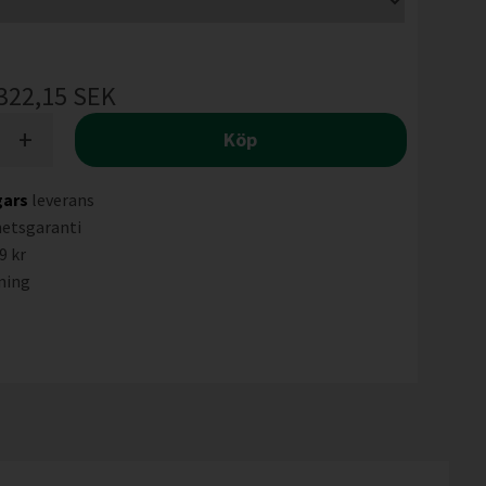
322,15
SEK
+
Köp
gars
leverans
hetsgaranti
9 kr
ning