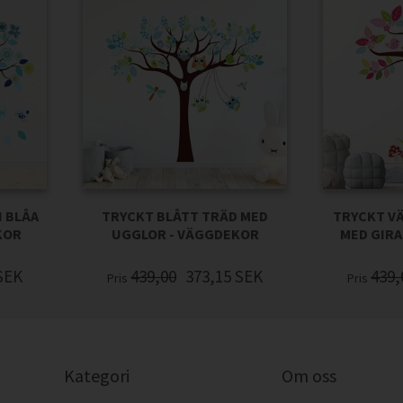
 BLÅA
TRYCKT BLÅTT TRÄD MED
TRYCKT V
KOR
UGGLOR - VÄGGDEKOR
MED GIRA
SEK
439,00
373,15
SEK
439,
Pris
Pris
Kategori
Om oss