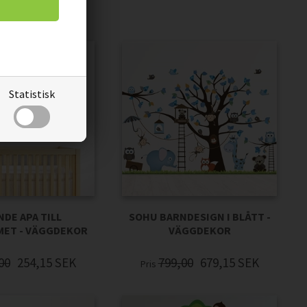
Statistisk
DE APA TILL
SOHU BARNDESIGN I BLÅTT -
MET - VÄGGDEKOR
VÄGGDEKOR
00
254,15
SEK
799,00
679,15
SEK
Pris