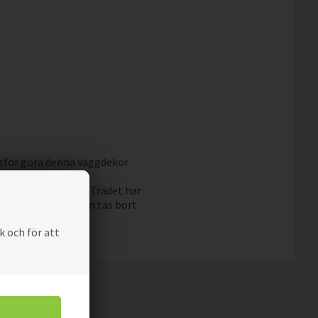
.
 därför göra denna väggdekor
det i ett stort ark. Trädet har
n. Överföringsfolien tas bort
k och för att
kter