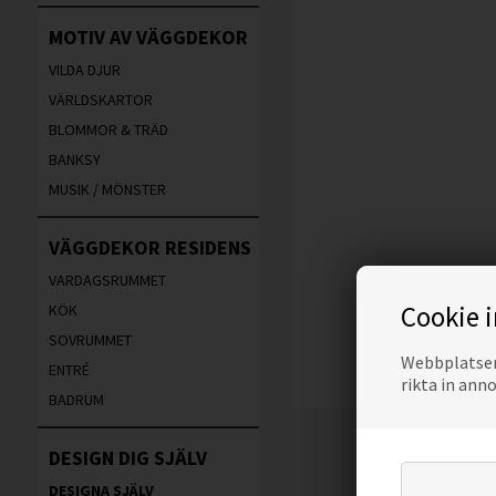
MOTIV AV VÄGGDEKOR
VILDA DJUR
VÄRLDSKARTOR
BLOMMOR & TRÄD
BANKSY
MUSIK / MÖNSTER
VÄGGDEKOR RESIDENS
VARDAGSRUMMET
Cookie 
KÖK
SOVRUMMET
Webbplatsen 
ENTRÉ
rikta in ann
BADRUM
DESIGN DIG SJÄLV
DESIGNA SJÄLV