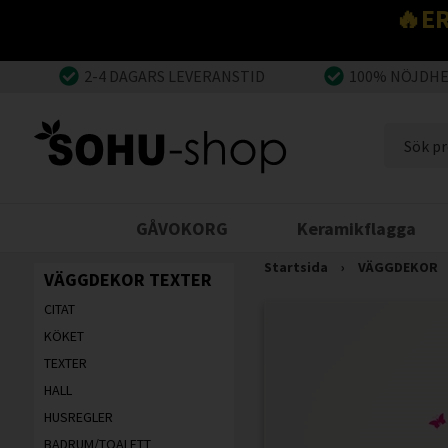
🔥E
2-4 DAGARS LEVERANSTID
100% NÖJDH
GÅVOKORG
Keramikflagga
Startsida
›
VÄGGDEKOR
VÄGGDEKOR TEXTER
CITAT
KÖKET
TEXTER
HALL
HUSREGLER
BADRUM/TOALETT