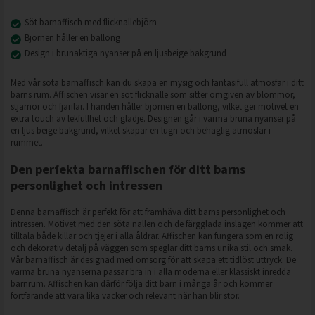
Söt barnaffisch med flicknallebjörn
Björnen håller en ballong
Design i brunaktiga nyanser på en ljusbeige bakgrund
Med vår söta barnaffisch kan du skapa en mysig och fantasifull atmosfär i ditt
barns rum. Affischen visar en söt flicknalle som sitter omgiven av blommor,
stjärnor och fjärilar. I handen håller björnen en ballong, vilket ger motivet en
extra touch av lekfullhet och glädje. Designen går i varma bruna nyanser på
en ljus beige bakgrund, vilket skapar en lugn och behaglig atmosfär i
rummet.
Den perfekta barnaffischen för ditt barns
personlighet och intressen
Denna barnaffisch är perfekt för att framhäva ditt barns personlighet och
intressen. Motivet med den söta nallen och de färgglada inslagen kommer att
tilltala både killar och tjejer i alla åldrar. Affischen kan fungera som en rolig
och dekorativ detalj på väggen som speglar ditt barns unika stil och smak.
Vår barnaffisch är designad med omsorg för att skapa ett tidlöst uttryck. De
varma bruna nyanserna passar bra in i alla moderna eller klassiskt inredda
barnrum. Affischen kan därför följa ditt barn i många år och kommer
fortfarande att vara lika vacker och relevant när han blir stor.