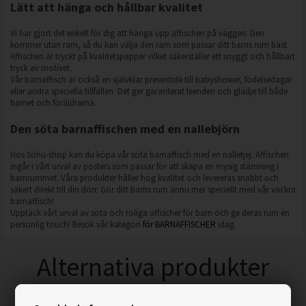
Lätt att hänga och hållbar kvalitet
Vi har gjort det enkelt för dig att hänga upp affischen på väggen. Den
kommer utan ram, så du kan välja den ram som passar ditt barns rum bäst.
Affischen är tryckt på kvalitetspapper vilket säkerställer ett snyggt och hållbart
tryck av motivet.
Vår barnaffisch är också en självklar presentidé till babyshower, födelsedagar
eller andra speciella tillfällen. Det ger garanterat leenden och glädje till både
barnet och föräldrarna.
Den söta barnaffischen med en nallebjörn
Hos Sohu-shop kan du köpa vår söta barnaffisch med en nalletjej. Affischen
ingår i vårt urval av posters som passar för att skapa en mysig stämning i
barnrummet. Våra produkter håller hög kvalitet och levereras snabbt och
säkert direkt till din dörr. Gör ditt barns rum ännu mer speciellt med vår vackra
barnaffisch!
Upptäck vårt urval av söta och roliga affischer för barn och ge deras rum en
personlig touch! Besök vår kategori
för BARNAFFISCHER
idag.
Alternativa produkter