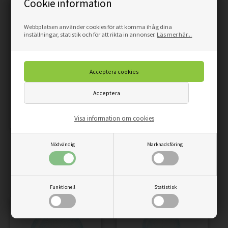
Cookie information
Webbplatsen använder cookies för att komma ihåg dina
inställningar, statistik och för att rikta in annonser.
Läs mer här...
Visa information om cookies
AFFISCH - ELEFANT I
AFFISCH SÖT NALLEBJÖRN
Nödvändig
Marknadsföring
VARMLUFTSBALLONG
I KLÄNNING OCH
BLOMMOR
89,00
75,65
SEK
89,00
75,65
SEK
Funktionell
Statistisk