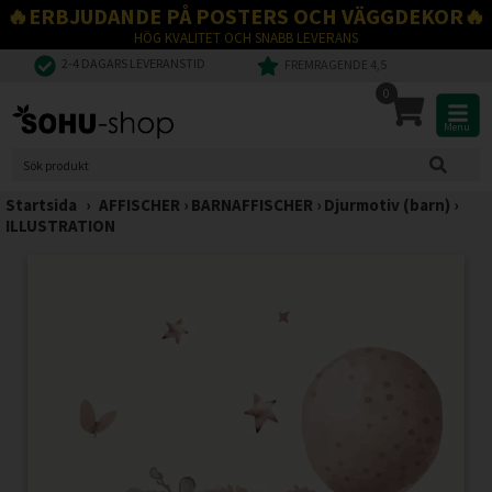
🔥ERBJUDANDE PÅ POSTERS OCH VÄGGDEKOR🔥
HÖG KVALITET OCH SNABB LEVERANS
2-4 DAGARS LEVERANSTID
FREMRAGENDE 4,5
0
Menu
Startsida
›
AFFISCHER
›
BARNAFFISCHER
›
Djurmotiv (barn)
›
ILLUSTRATION