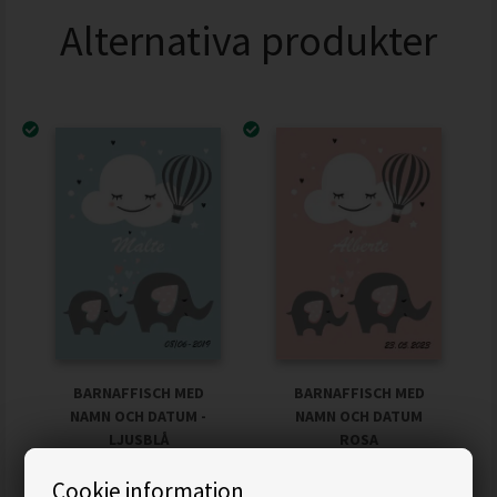
Alternativa produkter
BARNAFFISCH MED
BARNAFFISCH MED
NAMN OCH DATUM -
NAMN OCH DATUM
LJUSBLÅ
ROSA
109,00
92,65
SEK
109,00
92,65
SEK
Cookie information