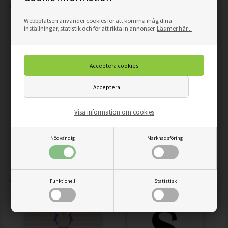
Webbplatsen använder cookies för att komma ihåg dina
inställningar, statistik och för att rikta in annonser.
Läs mer här...
Visa information om cookies
FLYTANDE
NAMN AFFISCH TILL
BALLONGER MED
POJKAR
Nödvändig
Marknadsföring
KANIN - VALFRI
PERSONLIG
109,00
92,65
SEK
109,00
92,65
SEK
TEXTAFFISCH
Funktionell
Statistisk