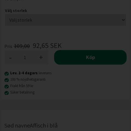
Välj storlek
92,65
SEK
109,00
Pris
-
+
Köp
Lev. 2-4 dagars
leverans
100 % nöjdhetsgaranti
Frakt från 59 kr
Säker betalning
Sød navneAffisch i blå