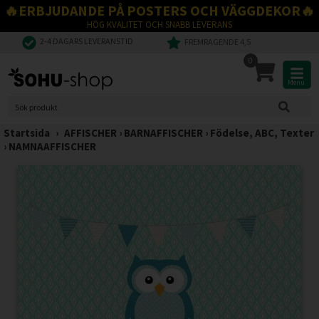
🔥ERBJUDANDE PÅ POSTERS OCH VÄGGDEKOR🔥
HÖG KVALITET OCH SNABB LEVERANS
2-4 DAGARS LEVERANSTID
FREMRAGENDE 4,5
0
Menu
Startsida
›
AFFISCHER
›
BARNAFFISCHER
›
Födelse, ABC, Texter
›
NAMNAAFFISCHER