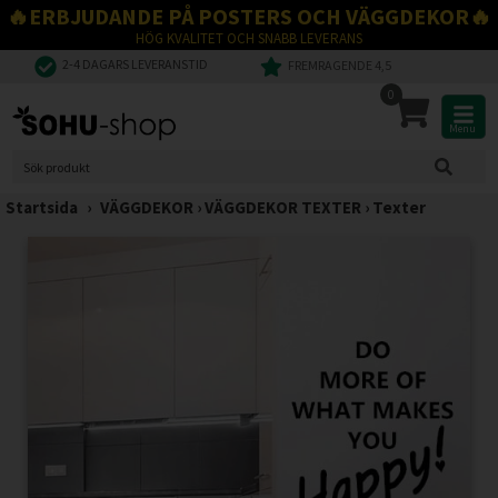
🔥ERBJUDANDE PÅ POSTERS OCH VÄGGDEKOR🔥
HÖG KVALITET OCH SNABB LEVERANS
2-4 DAGARS LEVERANSTID
FREMRAGENDE 4,5
0
Menu
Startsida
›
VÄGGDEKOR
›
VÄGGDEKOR TEXTER
›
Texter