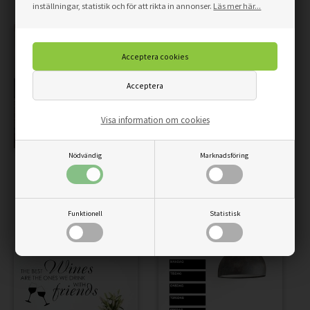
inställningar, statistik och för att rikta in annonser.
Läs mer här...
Visa information om cookies
Nödvändig
Marknadsföring
MAMMAS HOTELL -
OUR FAMILY KITCHEN
VÄGGDEKOR
RULES - VÄGGDEKOR
229,00
194,65
SEK
229,00
194,65
SEK
Funktionell
Statistisk