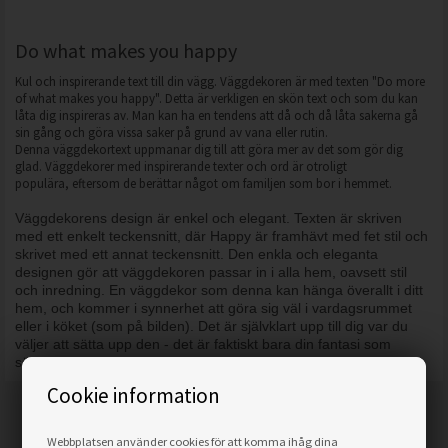
Do what makes you happy
Kul och inspirerande text till din vägg. Väggdekoren är med texten "Do more
of what makes you happy". Detta är verkligen en skön text och som du kan
låta dig inspireras av. Man kan ha en tendens att då och då låta sakerna gå
sin gång och göra vissa saker på grund av vana eller rutin.
Denna väggdekortext uppmanar dig till att göra mer av det som gör dig
glad. Väggdekorer med inspirerande texter och ord är otroligt
populära, eftersom de berättar något om familjen som bor i hemmet.
Väggdekorens design är enkel och elegant. Texten är skriven
med ett enkelt teckensnitt, där Happy är framhävt med fet stil och
skrivet med ett annat teckensnitt. Den enkla och eleganta
designen gör att väggdekoren passar in i alla hem, oavsett stil
och inredning. En väggdekor som denna kan hänga överallt i ditt
hem, och kommer i synnerhet att göra sig väl i vardagsrummet
eller i köket (som på bilden). Det är självklart upp till dig var du
väljer att sätta upp den - det är faktiskt bara din fantasi som
sätter gränserna.
Cookie information
Alternativa produkter
Webbplatsen använder cookies för att komma ihåg dina