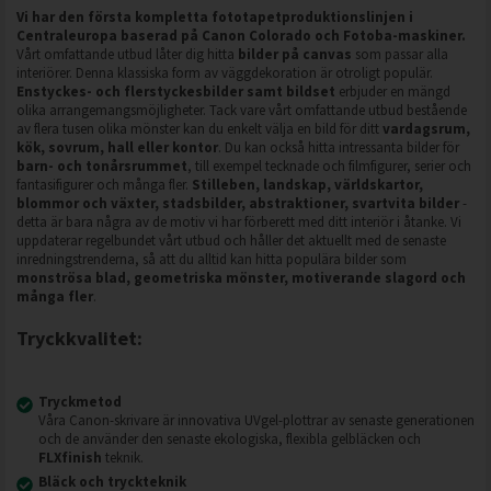
Vi har den första kompletta fototapetproduktionslinjen i
Centraleuropa baserad på Canon Colorado och Fotoba-maskiner.
Vårt omfattande utbud låter dig hitta
bilder på canvas
som passar alla
interiörer. Denna klassiska form av väggdekoration är otroligt populär.
Enstyckes- och flerstyckesbilder samt bildset
erbjuder en mängd
olika arrangemangsmöjligheter. Tack vare vårt omfattande utbud bestående
av flera tusen olika mönster kan du enkelt välja en bild för ditt
vardagsrum,
kök, sovrum, hall eller kontor
. Du kan också hitta intressanta bilder för
barn- och tonårsrummet
, till exempel tecknade och filmfigurer, serier och
fantasifigurer och många fler.
Stilleben, landskap, världskartor,
blommor och växter, stadsbilder, abstraktioner, svartvita bilder
-
detta är bara några av de motiv vi har förberett med ditt interiör i åtanke. Vi
uppdaterar regelbundet vårt utbud och håller det aktuellt med de senaste
inredningstrenderna, så att du alltid kan hitta populära bilder som
monströsa blad, geometriska mönster, motiverande slagord och
många fler
.
Tryckkvalitet:
Tryckmetod
Våra Canon-skrivare är innovativa UVgel-plottrar av senaste generationen
och de använder den senaste ekologiska, flexibla gelbläcken och
FLXfinish
teknik.
Bläck och tryckteknik