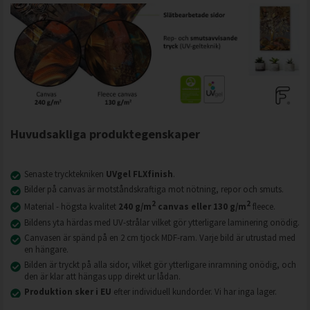
Huvudsakliga produktegenskaper
Senaste trycktekniken
UVgel FLXfinish
.
Bilder på canvas är motståndskraftiga mot nötning, repor och smuts.
2
2
Material - högsta kvalitet
240 g/m
canvas eller 130 g/m
fleece.
Bildens yta härdas med UV-strålar vilket gör ytterligare laminering onödig.
Canvasen är spänd på en 2 cm tjock MDF-ram. Varje bild är utrustad med
en hängare.
Bilden är tryckt på alla sidor, vilket gör ytterligare inramning onödig, och
den är klar att hängas upp direkt ur lådan.
Produktion sker i EU
efter individuell kundorder. Vi har inga lager.