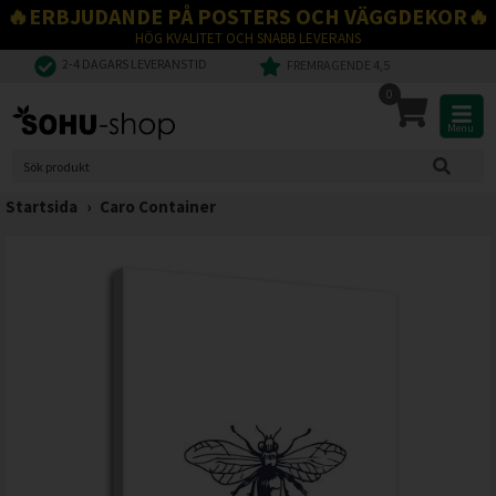
🔥ERBJUDANDE PÅ POSTERS OCH VÄGGDEKOR🔥
HÖG KVALITET OCH SNABB LEVERANS
2-4 DAGARS LEVERANSTID
FREMRAGENDE 4,5
0
Menu
Startsida
›
Caro Container