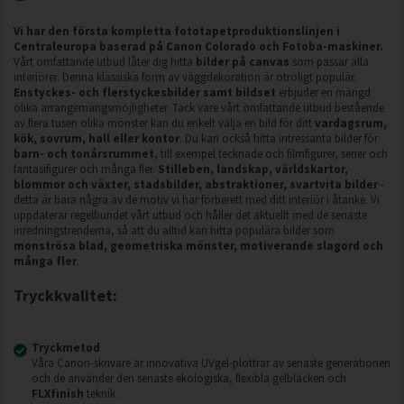
Vi har den första kompletta fototapetproduktionslinjen i
Centraleuropa baserad på Canon Colorado och Fotoba-maskiner.
Vårt omfattande utbud låter dig hitta
bilder på canvas
som passar alla
interiörer. Denna klassiska form av väggdekoration är otroligt populär.
Enstyckes- och flerstyckesbilder samt bildset
erbjuder en mängd
olika arrangemangsmöjligheter. Tack vare vårt omfattande utbud bestående
av flera tusen olika mönster kan du enkelt välja en bild för ditt
vardagsrum,
kök, sovrum, hall eller kontor
. Du kan också hitta intressanta bilder för
barn- och tonårsrummet
, till exempel tecknade och filmfigurer, serier och
fantasifigurer och många fler.
Stilleben, landskap, världskartor,
blommor och växter, stadsbilder, abstraktioner, svartvita bilder
-
detta är bara några av de motiv vi har förberett med ditt interiör i åtanke. Vi
uppdaterar regelbundet vårt utbud och håller det aktuellt med de senaste
inredningstrenderna, så att du alltid kan hitta populära bilder som
monströsa blad, geometriska mönster, motiverande slagord och
många fler
.
Tryckkvalitet:
Tryckmetod
Våra Canon-skrivare är innovativa UVgel-plottrar av senaste generationen
och de använder den senaste ekologiska, flexibla gelbläcken och
FLXfinish
teknik.