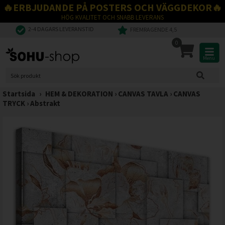
🔥ERBJUDANDE PÅ POSTERS OCH VÄGGDEKOR🔥
HÖG KVALITET OCH SNABB LEVERANS
2-4 DAGARS LEVERANSTID
FREMRAGENDE 4,5
0
Menu
Startsida
›
HEM & DEKORATION
›
CANVAS TAVLA
›
CANVAS
TRYCK
›
Abstrakt