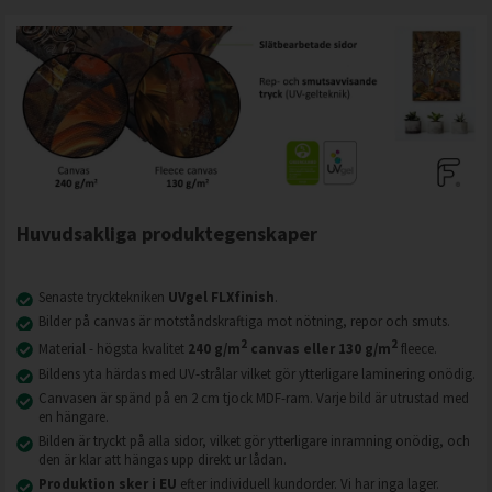
Huvudsakliga produktegenskaper
Senaste trycktekniken
UVgel FLXfinish
.
Bilder på canvas är motståndskraftiga mot nötning, repor och smuts.
2
2
Material - högsta kvalitet
240 g/m
canvas eller 130 g/m
fleece.
Bildens yta härdas med UV-strålar vilket gör ytterligare laminering onödig.
Canvasen är spänd på en 2 cm tjock MDF-ram. Varje bild är utrustad med
en hängare.
Bilden är tryckt på alla sidor, vilket gör ytterligare inramning onödig, och
den är klar att hängas upp direkt ur lådan.
Produktion sker i EU
efter individuell kundorder. Vi har inga lager.