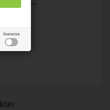
kat
kan våra produkter
en robust kartong.
Statistisk
.
kter