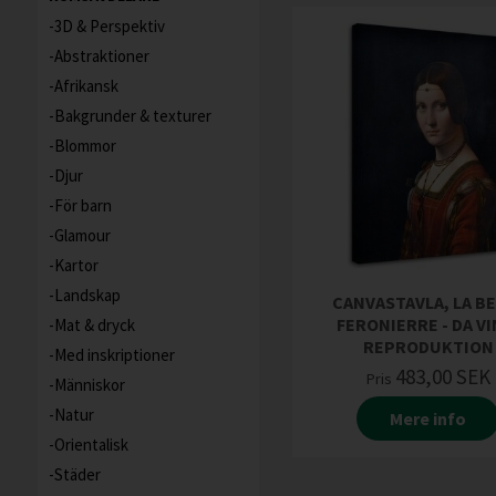
3D & Perspektiv
Abstraktioner
Afrikansk
Bakgrunder & texturer
Blommor
Djur
För barn
Glamour
Kartor
Landskap
CANVASTAVLA, LA B
FERONIERRE - DA VI
Mat & dryck
REPRODUKTION
Med inskriptioner
483,00
SEK
Pris
Människor
Natur
Mere info
Orientalisk
Städer