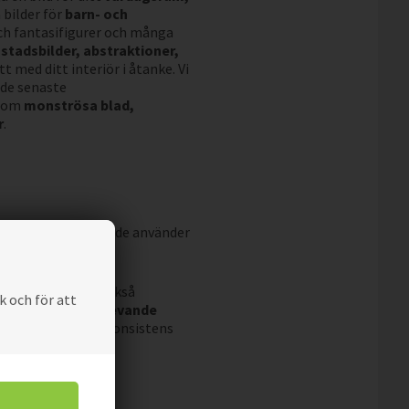
 bilder för
barn- och
 och fantasifigurer och många
stadsbilder, abstraktioner,
t med ditt interiör i åtanke. Vi
 de senaste
 som
monströsa blad,
r
.
e generationen och de använder
knik.
äker
. Gelbläck är också
k och för att
r högkvalitativa
levande
abilitet, hög färgkonsistens
lder på canvas för
t, kontoret,