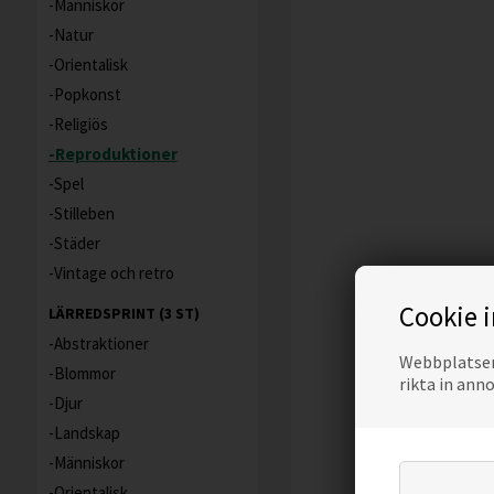
Människor
Natur
Orientalisk
Popkonst
Religiös
Reproduktioner
Spel
Stilleben
Städer
Vintage och retro
Cookie 
LÄRREDSPRINT (3 ST)
Abstraktioner
Webbplatsen 
Blommor
rikta in ann
Djur
Landskap
Människor
Orientalisk