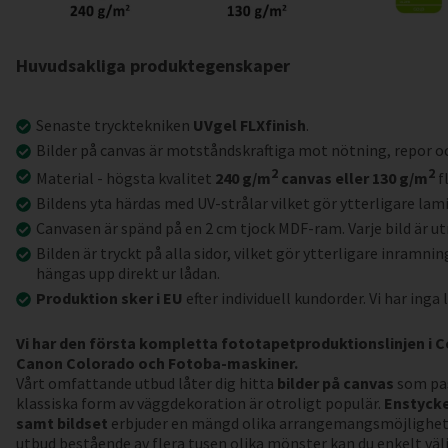
Huvudsakliga produktegenskaper
Senaste trycktekniken
UVgel FLXfinish
.
Bilder på canvas är motståndskraftiga mot nötning, repor o
2
2
Material - högsta kvalitet
240 g/m
canvas eller 130 g/m
f
Bildens yta härdas med UV-strålar vilket gör ytterligare lam
Canvasen är spänd på en 2 cm tjock MDF-ram. Varje bild är u
Bilden är tryckt på alla sidor, vilket gör ytterligare inramnin
hängas upp direkt ur lådan.
Produktion sker i EU
efter individuell kundorder. Vi har inga 
Vi har den första kompletta fototapetproduktionslinjen i 
Canon Colorado och Fotoba-maskiner.
Vårt omfattande utbud låter dig hitta
bilder på canvas
som pas
klassiska form av väggdekoration är otroligt populär.
Enstycke
samt bildset
erbjuder en mängd olika arrangemangsmöjlighete
utbud bestående av flera tusen olika mönster kan du enkelt välja