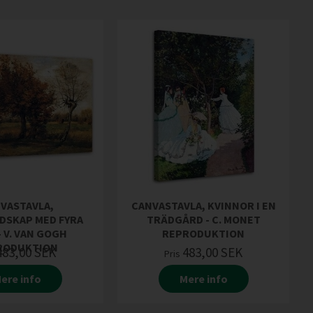
VASTAVLA,
CANVASTAVLA, KVINNOR I EN
DSKAP MED FYRA
TRÄDGÅRD - C. MONET
- V. VAN GOGH
REPRODUKTION
RODUKTION
483,00
SEK
483,00
SEK
Pris
ere info
Mere info