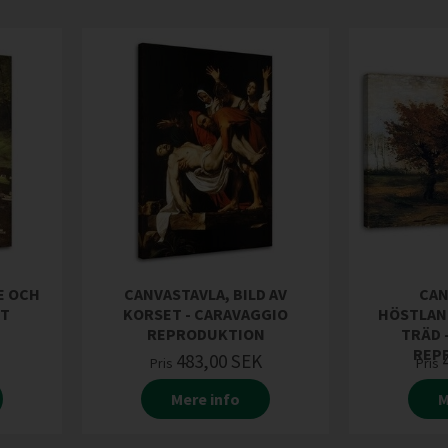
E OCH
CANVASTAVLA, BILD AV
CAN
ET
KORSET - CARAVAGGIO
HÖSTLAN
REPRODUKTION
TRÄD 
REP
483,00
SEK
Pris
Pris
Mere info
M