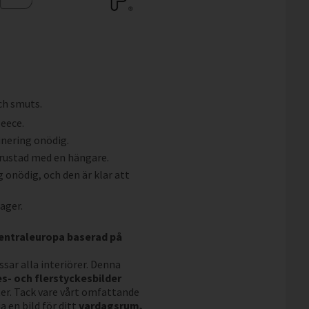
ch smuts.
leece.
inering onödig.
trustad med en hängare.
g onödig, och den är klar att
lager.
Centraleuropa baserad på
sar alla interiörer. Denna
s- och flerstyckesbilder
r. Tack vare vårt omfattande
 en bild för ditt
vardagsrum,