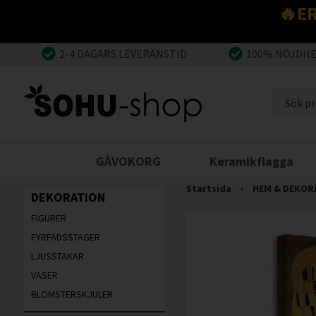
🔥E
2-4 DAGARS LEVERANSTID
100% NÖJDH
GÅVOKORG
Keramikflagga
Startsida
›
HEM & DEKOR
DEKORATION
FIGURER
FYRFADSSTAGER
LJUSSTAKAR
VASER
BLOMSTERSKJULER