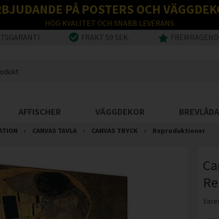
RBJUDANDE PÅ POSTERS OCH VÄGGDEK
HÖG KVALITET OCH SNABB LEVERANS
ETSGARANTI
FRAKT 59 SEK.
FREMRAGENDE
AFFISCHER
VÄGGDEKOR
BREVLÅDA
ATION
›
CANVAS TAVLA
›
CANVAS TRYCK
›
Reproduktioner
Ca
Re
Vare