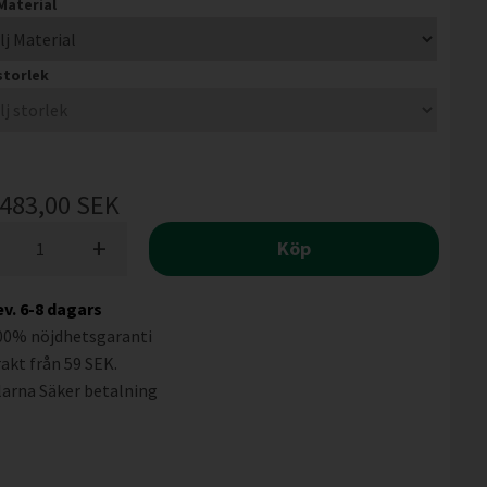
 Material
 storlek
483,00
SEK
+
Köp
ev. 6-8 dagars
00% nöjdhetsgaranti
rakt från 59 SEK.
larna
Säker betalning