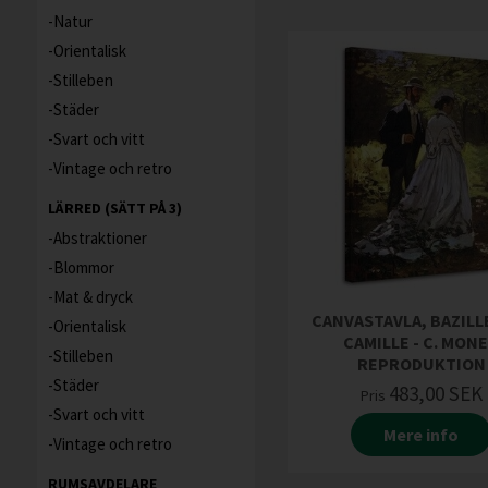
Natur
Orientalisk
Stilleben
Städer
Svart och vitt
Vintage och retro
LÄRRED (SÄTT PÅ 3)
Abstraktioner
Blommor
Mat & dryck
CANVASTAVLA, BAZILL
Orientalisk
CAMILLE - C. MON
Stilleben
REPRODUKTION
Städer
483,00
SEK
Pris
Svart och vitt
Mere info
Vintage och retro
RUMSAVDELARE