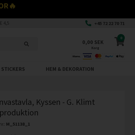
OR🔥
 4,5
+45 72 22 70 71
0
0,00 SEK
Korg
 STICKERS
HEM & DEKORATION
nvastavla, Kyssen - G. Klimt
produktion
nr.:
M_51138_1