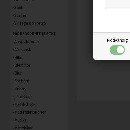
Spel
Städer
Vintage och retro
LÄRREDSPRINT (5 STK)
Nödvändig
Abstraktioner
Afrikansk
Bilar
Blommor
Djur
För barn
Hobby
Landskap
Mat & dryck
Med inskriptioner
Musikal
Människor