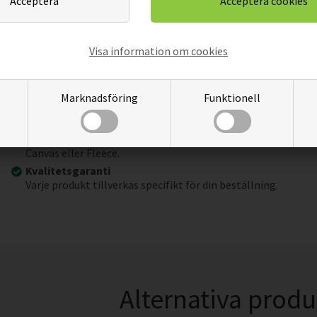
På grund av
GREENGUARD kvalitets- och säkerhetscertifi
användas i skolor, förskolor, medicinska institutioner etc.
Underhållsrekommendationer
Visa information om cookies
Rengör med en fuktig trasa.
Förpackning
Varje bild är noggrant inslagen i bubbelplast och placerad i 
Marknadsföring
Funktionell
Installation
Bilden är klar att hängas upp direkt ur lådan (hängare ingår)
Material
Canvas eller Fleece.
Kvalitetsgaranti
Varje produkt tillverkas specifikt för din beställning.
Alternativa produ