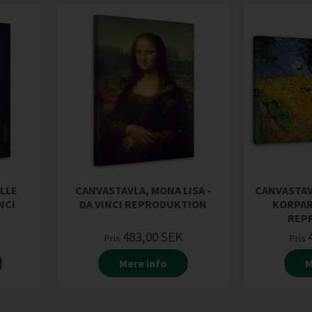
ELLE
CANVASTAVLA, MONA LISA -
CANVASTAV
NCI
DA VINCI REPRODUKTION
KORPAR
REP
483,00
SEK
Pris
Pris
Mere info
M