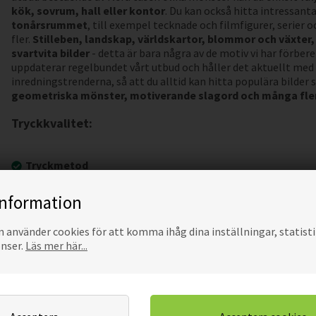
kök, sovrum, hall eller kontor
. Du kan också hitta intressanta
tonårsrummet
, till exempel tecknade och filmfigurer, serier
fler.
Stilleben, landskap, världskartor, blommor och växter, 
svartvita bilder
- detta är bara några av de motiv vi har förberet
uppdaterar regelbundet vårt utbud och håller det aktuellt med
inredningstrenderna, så att du alltid kan hitta populära bilder
geometriska mönster, motiverande slagord och många fle
Tryckkvalitet:
Tryckmetod
Våra Canon-skrivare är innovativa UVgel-plottrar av senast
den senaste ekologiska, flexibla gelbläcken och
FLXfinish
te
information
Bläck och tryckteknik
Bläcket vi använder är
luktfritt
och 100%
miljö- och barns
använder cookies för att komma ihåg dina inställningar, statisti
motståndskraftigt mot UV-strålar och vatten och de behålle
onser.
Läs mer här...
färger i många år
. UVgel-bläckformulan säkerställer bildst
och synlighet av även små detaljer. Vi rekommenderar våra bi
barnrummet, vardagsrummet, sovrummet, badrummet, köke
skönhetssalongen, spaet och många andra platser.
Säkerhet