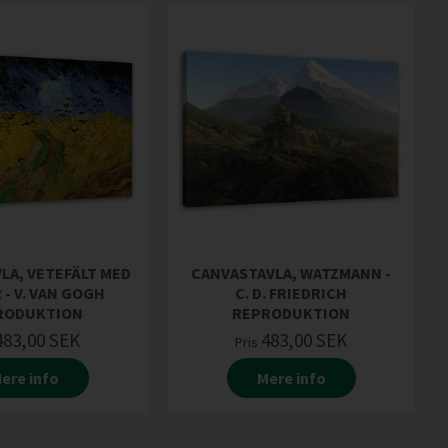
LA, VETEFÄLT MED
CANVASTAVLA, WATZMANN -
 - V. VAN GOGH
C. D. FRIEDRICH
RODUKTION
REPRODUKTION
483,00
SEK
483,00
SEK
Pris
ere info
Mere info