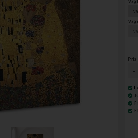
Välj
Välj
Pris
-
L
1
F
K