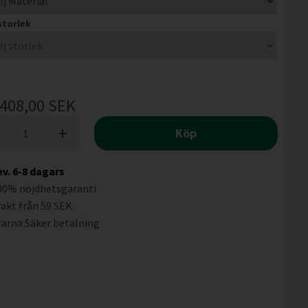
 storlek
408,00
SEK
+
Köp
ev. 6-8 dagars
00% nöjdhetsgaranti
rakt från 59 SEK.
larna
Säker betalning