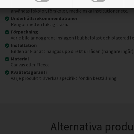
På grund av
GREENGUARD kvalitets- och säkerhetscertifi
användas i skolor, förskolor, medicinska institutioner etc.
Underhållsrekommendationer
Rengör med en fuktig trasa.
Förpackning
Varje bild är noggrant inslagen i bubbelplast och placerad i 
Installation
Bilden är klar att hängas upp direkt ur lådan (hängare ingår)
Material
Canvas eller Fleece.
Kvalitetsgaranti
Varje produkt tillverkas specifikt för din beställning.
Alternativa produ