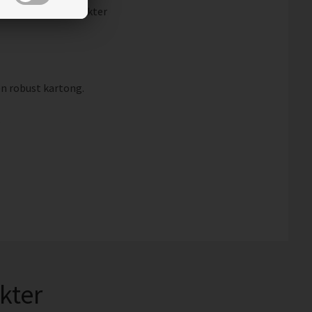
kat
kan våra produkter
en robust kartong.
.
kter