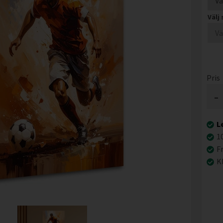
Välj
Pris
-
L
1
F
K