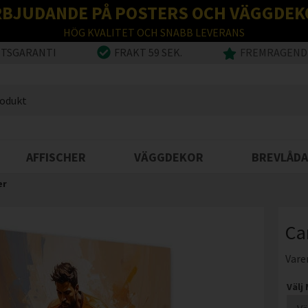
RBJUDANDE PÅ POSTERS OCH VÄGGDEK
HÖG KVALITET OCH SNABB LEVERANS
ETSGARANTI
FRAKT 59 SEK.
FREMRAGENDE
AFFISCHER
VÄGGDEKOR
BREVLÅDA
er
Ca
Vare
Välj