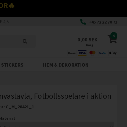
OR🔥
 4,5
+45 72 22 70 71
0
0,00 SEK
Korg
 STICKERS
HEM & DEKORATION
nvastavla, Fotbollsspelare i aktion
nr.:
C_M_28421_1
 Material