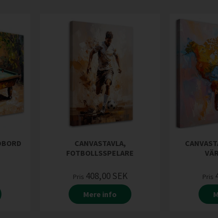
RDBORD
CANVASTAVLA,
CANVAST
FOTBOLLSSPELARE
VÄ
408,00
SEK
Pris
Pris
Mere info
M