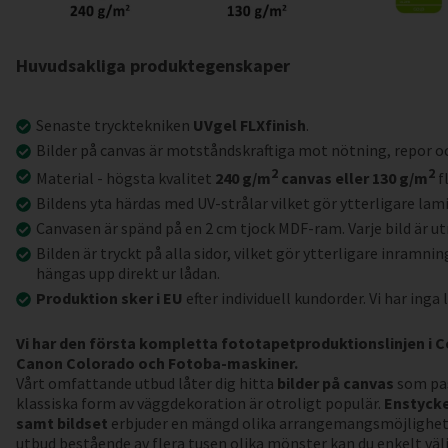
Huvudsakliga produktegenskaper
Senaste trycktekniken
UVgel FLXfinish
.
Bilder på canvas är motståndskraftiga mot nötning, repor o
2
2
Material - högsta kvalitet
240 g/m
canvas eller 130 g/m
f
Bildens yta härdas med UV-strålar vilket gör ytterligare lam
Canvasen är spänd på en 2 cm tjock MDF-ram. Varje bild är u
Bilden är tryckt på alla sidor, vilket gör ytterligare inramnin
hängas upp direkt ur lådan.
Produktion sker i EU
efter individuell kundorder. Vi har inga 
Vi har den första kompletta fototapetproduktionslinjen i 
Canon Colorado och Fotoba-maskiner.
Vårt omfattande utbud låter dig hitta
bilder på canvas
som pas
klassiska form av väggdekoration är otroligt populär.
Enstycke
samt bildset
erbjuder en mängd olika arrangemangsmöjlighete
utbud bestående av flera tusen olika mönster kan du enkelt välja