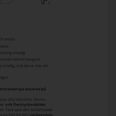
ch smuts.
leece.
inering onödig.
trustad med en hängare.
g onödig, och den är klar att
lager.
Centraleuropa baserad på
sar alla interiörer. Denna
s- och flerstyckesbilder
r. Tack vare vårt omfattande
 en bild för ditt
vardagsrum,