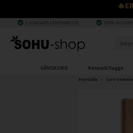
🔥E
2-4 DAGARS LEVERANSTID
100% NÖJDH
GÅVOKORG
Keramikflagga
Startsida
›
Caro Contain