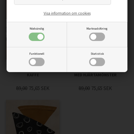
Visa information om cookies
Nödvändig
Marknadsföring
Funktionell
Statistisk
AKVARELL AFFISCH KOPP
AKVARELLAFFISCHKAFFE
KAFFE
MED HJÄRTAMÖNSTER
89,00
75,65
SEK
89,00
75,65
SEK