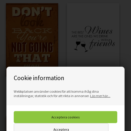
Cookie information
AFFISCH - DON'T LOOK
AFFISCH - THE BEST WINE
BACK
IS WITH FRIENDS
Webbplatsen använder cookies för att komma ihåg dina
inställningar, statistik och för att rikta in annonser.
Läs mer här...
89,00
75,65
SEK
89,00
75,65
SEK