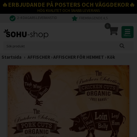
🔥ERBJUDANDE PÅ POSTERS OCH VÄGGDEKOR🔥
HÖG KVALITET OCH SNABB LEVERANS
2-4 DAGARS LEVERANSTID
FREMRAGENDE 4,5
0
Menu
Startsida
›
AFFISCHER
›
AFFISCHER FÖR HEMMET
›
Kök