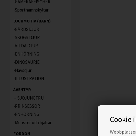
GAMERAFFISCHER
Sportnamnskyltar
DJURMOTIV (BARN)
GÅRDSDJUR
SKOGS DJUR
VILDA DJUR
ENHÖRNING
DINOSAURIE
Havsdjur
ILLUSTRATION
ÄVENTYR
- SJÖJUNGFRU
PRINSESSOR
ENHÖRNING
Cookie 
Monster och hjältar
Webbplatsen 
FORDON