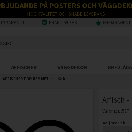
RBJUDANDE PÅ POSTERS OCH VÄGGDEK
HÖG KVALITET OCH SNABB LEVERANS
ETSGARANTI
FRAKT 59 SEK.
FREMRAGENDE
AFFISCHER
VÄGGDEKOR
BREVLÅDA
AFFISCHER FÖR HEMMET
›
Kök
Affisch -
Varenr.:
pl517
Välj storlek