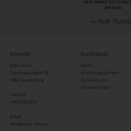
OUR FAMILY KITCHEN 
AFFISCH
89,00
75,65
S
Pris
Kontakt
Kundtjänst
Sohu-Shop
Guide
Centerpassagen 10
Monteringsgaranti
6400 Sønderborg
Kontakta oss
Handelsvillkor
Telefon
+45 72227071
Email
info@sohu-shop.se