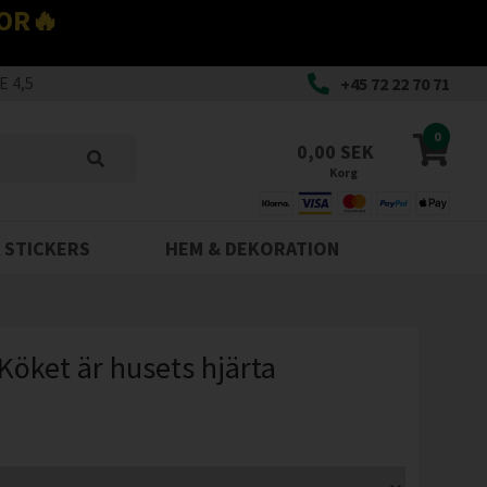
OR🔥
 4,5
+45 72 22 70 71
0
0,00 SEK
Korg
 STICKERS
HEM & DEKORATION
 Köket är husets hjärta