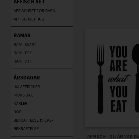
AFFISCH SET
AFFISCHSET FÖR BARN
AFFISCHSET HUS
RAMAR
RAM I SVART
RAM I T.EX
RAM I VITT
ÅRSDAGAR
JULAFFISCHER
MORS DAG
KÄRLEK
DOP
BEKRÄFTELSE & ICKE-
BEKRÄFTELSE
AFFISCH - DU ÄR VAD D