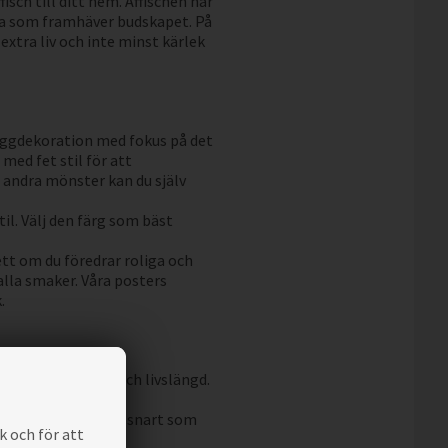
isch till ditt hem. Affischen har
rta som framhäver budskapet. På
 extra liv och inte minst kärlek
väggdekoration med fokus på det
med fet stil för att
 andra mönster kan du själv
til. Välj den färg som bäst
sett om du föredrar roliga och
 alla smaker. Våra posters
.
ställa hållbarhet och livslängd.
ga år framöver.
u kan njuta av dem så snart som
k och för att
 i gott skick.