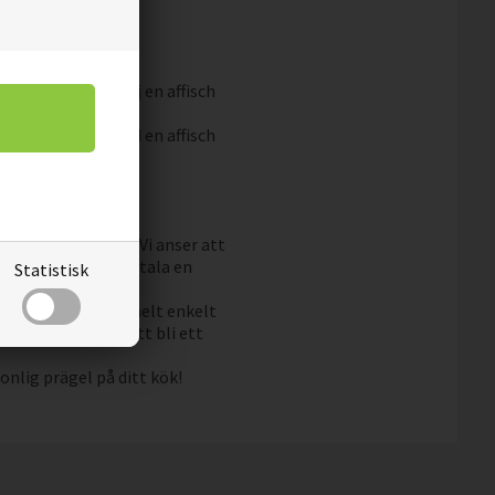
 ditt kök
det speciellt. Välj en affisch
är i ditt kök.
. Överraska dem med en affisch
till ett lågt pris. Vi anser att
k utan att behöva betala en
Statistisk
vända en ram eller helt enkelt
r våra affischer att bli ett
onlig prägel på ditt kök!