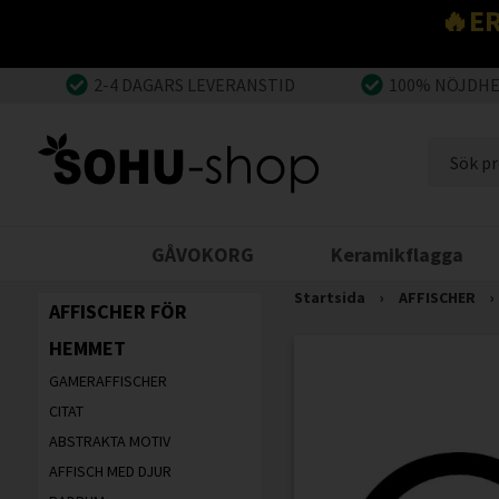
🔥E
2-4 DAGARS LEVERANSTID
100% NÖJDH
GÅVOKORG
Keramikflagga
Startsida
›
AFFISCHER
›
AFFISCHER FÖR
HEMMET
GAMERAFFISCHER
CITAT
ABSTRAKTA MOTIV
AFFISCH MED DJUR