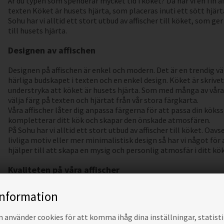
Är du typen som spenderar mycket tid i köket? Då har vi en fin aff
texten Köket är husets hjärta, som placeras inuti ett sött hjä
Sohu har vi alltid ett stort utbud av affischer till köket, som ger
till husets hjärta.
Designen av affischen
Designen på affischen är enkel och modern. Det är en trendig 
härliga budskapet i texten och en enkel design. Köket är skrivet 
understryka att köket är husets hjärta. Som med många av våra
välja färg på texten och hjärtat från vår stora färgkarta.
Våra affischer låter dig anpassa färgerna för att passa din kökss
kompletterar ditt kök och skapar den önskade atmosfären.
På Sohu har vi alltid ett stort utbud av affischer till köket. Oav
livliga motiv eller mer minimalistisk design så har vi något för
hjälper till att skapa en mysig och personlig atmosfär i ditt kök
Kvaliteten på våra affischer
Våra affischer är gjorda av högkvalitativa material för att säker
information
Du kan vara säker på att din affisch kommer att se bra ut i mån
Vi säkerställer alltid snabb leverans av våra affischer, så att d
använder cookies för att komma ihåg dina inställningar, statisti
möjligt. Vi packar noggrant dina affischer så att de kommer fram