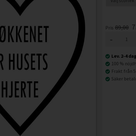
7
89,00
Pris
-
Lev. 2-4 da
100 % nöjd
Frakt från 5
Säker betal