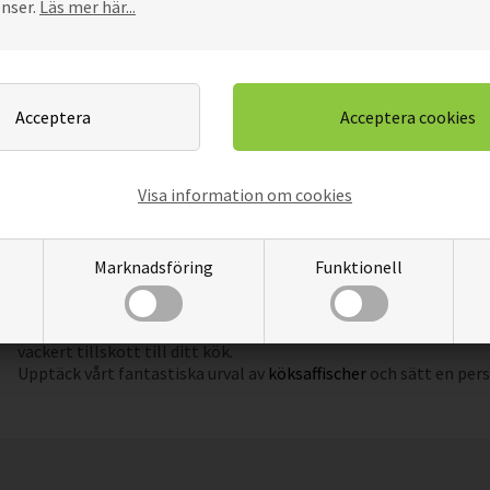
onser.
Läs mer här...
Få personliga och inspirerande affischer för
Med våra affischer kan du ge ditt kök en personlig touch och göra 
som speglar din personlighet och stil och skapa en mysig atmosf
Våra affischer är också en bra presentidé till vänner och familj
som passar deras kök och visa hur mycket du uppskattar dem.
Visa information om cookies
Pris och enkel installation
På Sohu är vi glada över att kunna erbjuda högkvalitativa posters 
alla förtjänar att ha vackra och inspirerande affischer i sitt kö
Marknadsföring
Funktionell
förmögenhet.
Våra affischer är lätta att hänga på väggen. Du kan välja att an
hänga affischen direkt på väggen. Oavsett vad du föredrar komme
vackert tillskott till ditt kök.
Upptäck vårt fantastiska urval av
köksaffischer
och sätt en pers