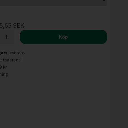
5,65
SEK
+
Köp
gars
leverans
hetsgaranti
9 kr
ning