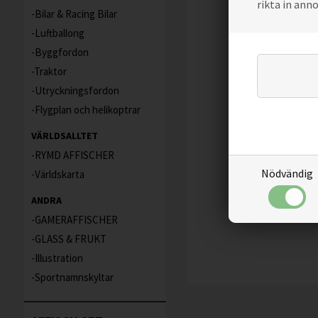
rikta in ann
Bilar & Racing Bilar
Luftballong
Byggfordon
Traktor
Utryckningsfordon
Flygplan och helikoptrar
VÄRLDSALLTET
RYMD AFFISCHER
Nödvändig
Världskarta
ANDRA
GAMERAFFISCHER
GLASS & FRUKT
Illustration
Sportnamnskyltar