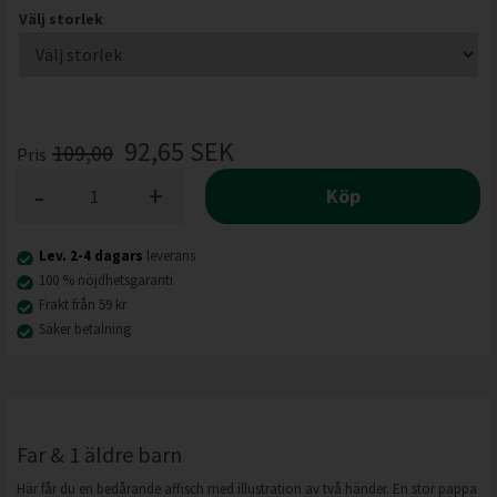
Välj storlek
92,65
SEK
109,00
Pris
-
+
Köp
Lev. 2-4 dagars
leverans
100 % nöjdhetsgaranti
Frakt från 59 kr
Säker betalning
Far & 1 äldre barn
Här får du en bedårande affisch med illustration av två händer. En stor pappa