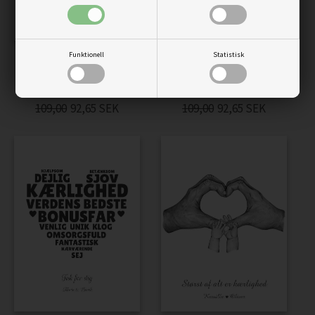
Funktionell
Statistisk
AFFISCH - MIN PAPPA ÄR
AFFISCH - MIN ELLER VÅR
DEN COOLASTE
PAPPA I FÄRGER
109,00
92,65
SEK
109,00
92,65
SEK