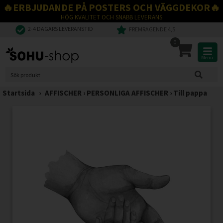
🔥ERBJUDANDE PÅ POSTERS OCH VÄGGDEKOR🔥
HÖG KVALITET OCH SNABB LEVERANS
2-4 DAGARS LEVERANSTID
FREMRAGENDE 4,5
0
Menu
Startsida
›
AFFISCHER
›
PERSONLIGA AFFISCHER
›
Till pappa